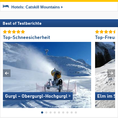
Hotels: Catskill Mountains
Best of Testberichte
Top-Schneesicherheit
Top-Freund
Gurgl – Obergurgl-Hochgurgl
Elm im Se