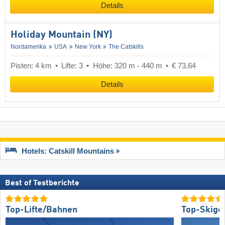
Details
Holiday Mountain (NY)
Nordamerika
USA
New York
The Catskills
Pisten: 4 km
Lifte: 3
Höhe: 320 m - 440 m
€ 73,64
Details
Hotels: Catskill Mountains
Best of Testberichte
Top-Lifte/Bahnen
Top-Skige