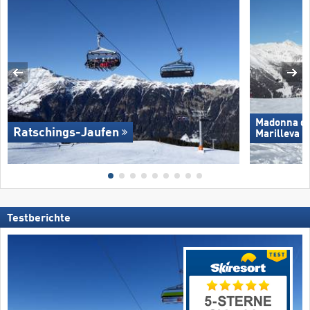
Madonna di 
Ratschings-Jaufen
Marilleva
Testberichte