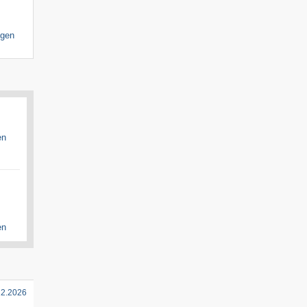
igen
en
en
12.2026