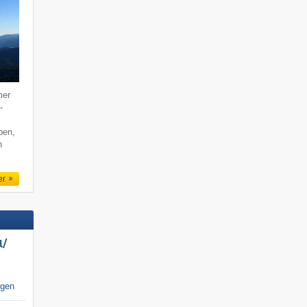
mer
-
ben,
n
er
/​
igen