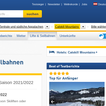
Testsieger
Newsletter
Weltrekorde
Jobs
Deuts
Skigebiet,
suchen
Region,
Begriffe
…
irgszüge
Gebirgszüge
Gebirgszüge
Zentrale und südliche Appalachen
Catskill Mountains
Bitte wähle
berichte
Wetter
Lifte & Seilbahnen
Unterkünfte
Tipps
für
den
Hotels: Catskill Mountains
Skiur
eilbahnen
Best of Testberichte
Top für Anfänger
r Saison 2021/2022
2022
von Skiliften oder