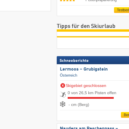
Testber
Tipps für den Skiurlaub
Schneeberichte
Lermoos – Grubigstein
Österreich
Skigebiet geschlossen
0 von 26,5 km Pisten offen
- cm (Berg)
Ber
Nauders am Reschenpass –