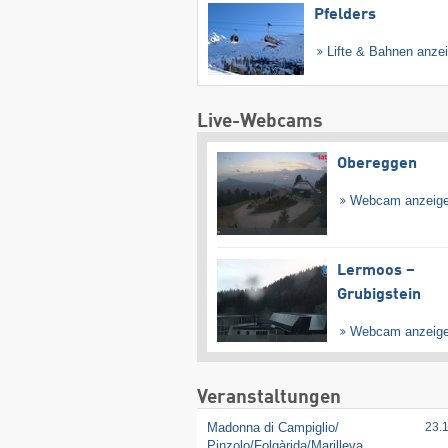
Pfelders
Lifte & Bahnen anze
Live-Webcams
Obereggen
Webcam anzeig
Lermoos –
Grubigstein
Webcam anzeig
Veranstaltungen
Madonna di Campiglio/​
23.
Pinzolo/​Folgàrida/​Marilleva