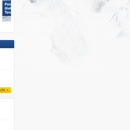
Ponte di Legno/​Tonale/​Presena
Gletscher/​Temù (Pontedilegno-
Obereggen
Tonale)
icht