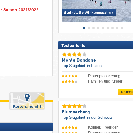
ur Saison 2021/2022
Steinplatte Winklmoosalm
Testberichte
Monte Bondone
Top-Skigebiet
in Italien
Pistenpräparierung
Familien und Kinder
Testber
Kartenansicht
Flumserberg
Top-Skigebiet
in der Schweiz
Könner, Freerider
Pistenpräparierung