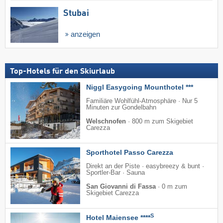
Stubai
anzeigen
Top-Hotels für den Skiurlaub
Niggl Easygoing Mounthotel ***
Familiäre Wohlfühl-Atmosphäre · Nur 5
Minuten zur Gondelbahn
Welschnofen
·
800 m zum Skigebiet
Carezza
Sporthotel Passo Carezza
Direkt an der Piste · easybreezy & bunt ·
Sportler-Bar · Sauna
San Giovanni di Fassa
·
0 m zum
Skigebiet Carezza
S
Hotel Maiensee ****