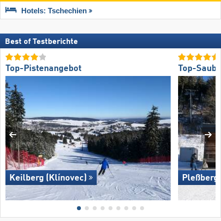
Hotels: Tschechien
Best of Testberichte
Top-Pistenangebot
Top-Saube
Keilberg (Klínovec)
Pleßberg 