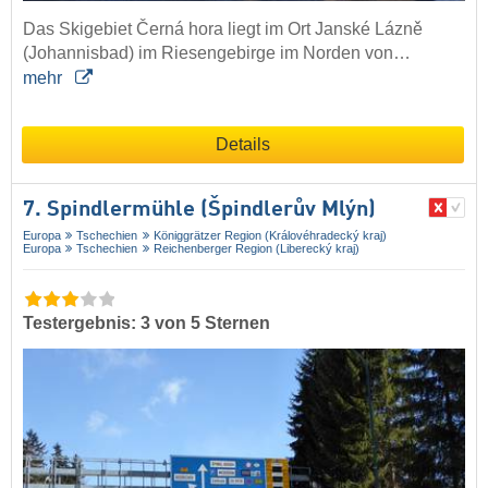
Das Skigebiet Černá hora liegt im Ort Janské Lázně
(Johannisbad) im Riesengebirge im Norden von…
mehr
Details
7. Spindlermühle (Špindlerův Mlýn)
Europa
Tschechien
Königgrätzer Region (Královéhradecký kraj)
Europa
Tschechien
Reichenberger Region (Liberecký kraj)
Testergebnis: 3 von 5 Sternen