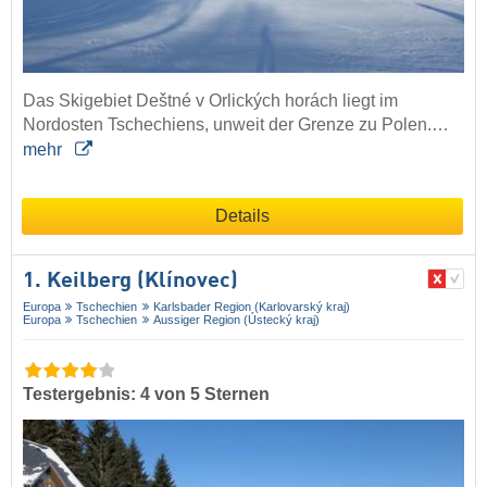
Das Skigebiet Deštné v Orlických horách liegt im
Nordosten Tschechiens, unweit der Grenze zu Polen.…
mehr
Details
1. Keilberg (Klínovec)
Europa
Tschechien
Karlsbader Region (Karlovarský kraj)
Europa
Tschechien
Aussiger Region (Ústecký kraj)
Testergebnis: 4 von 5 Sternen