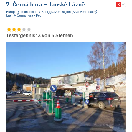
7. Černá hora – Janské Lázně
Europa
Tschechien
Königgrätzer Region (Královéhradecký
kraj)
Černá hora - Pec
Testergebnis: 3 von 5 Sternen