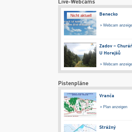
Live-Webcams
Benecko
Nicht aktuell
Webcam anzeig
Zadov – Churáň
U Horejšů
Webcam anzeig
Pistenpläne
Vranča
Plan anzeigen
Strážný