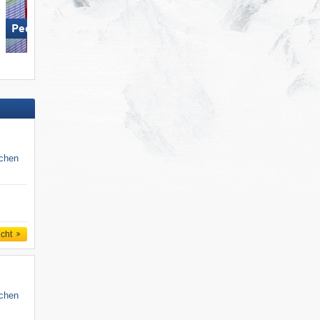
Pec pod Sněžkou (Petzer)
Špičák
schen
icht
schen