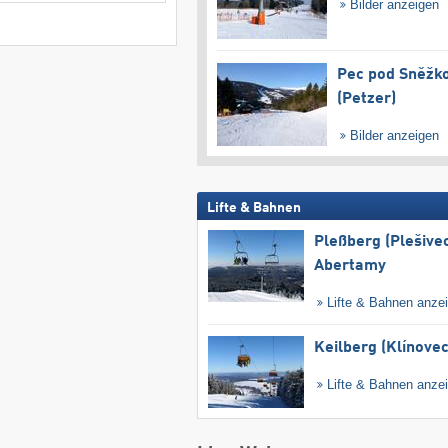
Bilder anzeigen
Pec pod Sněžk
(Petzer)
Bilder anzeigen
Lifte & Bahnen
Pleßberg (Plešivec
Abertamy
Lifte & Bahnen anze
Keilberg (Klínovec
Lifte & Bahnen anze