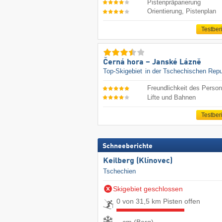
Pistenpräparierung
Orientierung, Pistenplan
Testber
Černá hora – Janské Lázně
Top-Skigebiet
in der Tschechischen Repu
Freundlichkeit des Person
Lifte und Bahnen
Testber
Schneeberichte
Keilberg (Klínovec)
Tschechien
Skigebiet geschlossen
0 von 31,5 km Pisten offen
- cm (Berg)