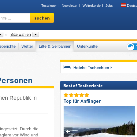
Testsieger
Newsletter
Weltrekorde
Jobs
Deuts
Skigebiet,
suchen
Region,
Begriffe
…
Länder
Regionen, Landesteile, Tourismusregionen, Gebirgszüg
Bitte wählen
berichte
Wetter
Lifte & Seilbahnen
Unterkünfte
Tipps
für
den
Hotels: Tschechien
Skiur
Personen
Best of Testberichte
hen Republik in
Top für Anfänger
ingesetzt. Durch die
agiere vor Wind und