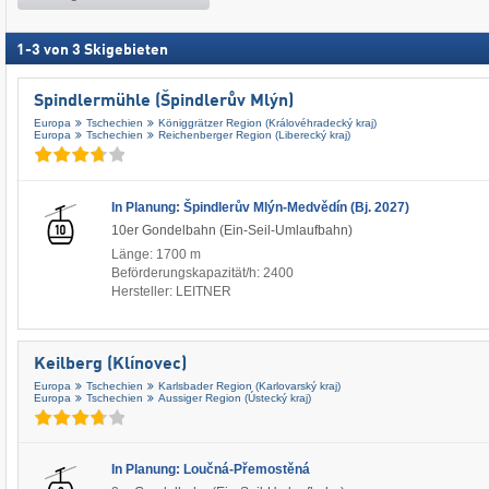
1
-
3
von
3
Skigebieten
Spindlermühle (Špindlerův Mlýn)
Europa
Tschechien
Königgrätzer Region (Královéhradecký kraj)
Europa
Tschechien
Reichenberger Region (Liberecký kraj)
In Planung: Špindlerův Mlýn-Medvědín (Bj. 2027)
10er Gondelbahn (Ein-Seil-Umlaufbahn)
Länge: 1700 m
Beförderungskapazität/h: 2400
Hersteller: LEITNER
Keilberg (Klínovec)
Europa
Tschechien
Karlsbader Region (Karlovarský kraj)
Europa
Tschechien
Aussiger Region (Ústecký kraj)
In Planung: Loučná-Přemostěná