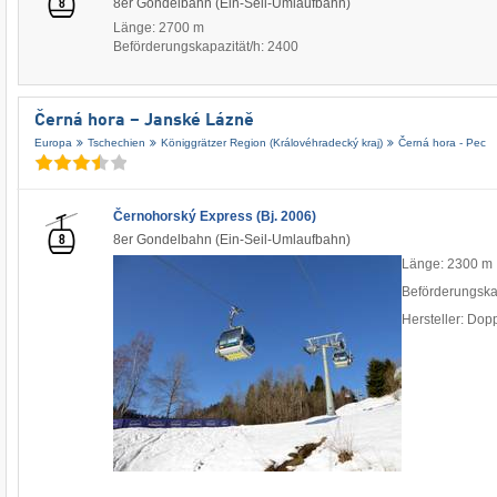
8er Gondelbahn (Ein-Seil-Umlaufbahn)
Länge: 2700 m
Beförderungskapazität/h: 2400
Černá hora – Janské Lázně
Europa
Tschechien
Königgrätzer Region (Královéhradecký kraj)
Černá hora - Pec
Černohorský Express (Bj. 2006)
8er Gondelbahn (Ein-Seil-Umlaufbahn)
Länge: 2300 m
Beförderungska
Hersteller: Do