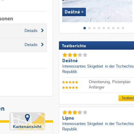
Deštné
rsonen
Details
Details
Testberichte
Deštné
Interessantes Skigebiet
in der Tschechi
Republik
Orientierung, Pistenplan
Anfänger
Testber
en
Lipno
Interessantes Skigebiet
in der Tschechi
Kartenansicht
Republik