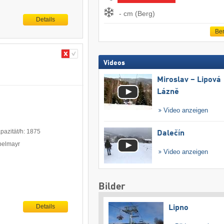
- cm (Berg)
Details
Ber
Videos
Miroslav – Lipová
Lázně
Video anzeigen
pazität/h: 1875
Dalečín
ppelmayr
Video anzeigen
Bilder
Details
Lipno