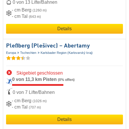
0 von 13 Lifte/Bahnen
- cm Berg
(1260 m)
- cm Tal
(643 m)
Details
Pleßberg (Plešivec) – Abertamy
Europa
Tschechien
Karlsbader Region (Karlovarský kraj)
Skigebiet geschlossen
0 von 11,3 km Pisten
(0% offen)
0 von 7 Lifte/Bahnen
- cm Berg
(1026 m)
- cm Tal
(707 m)
Details