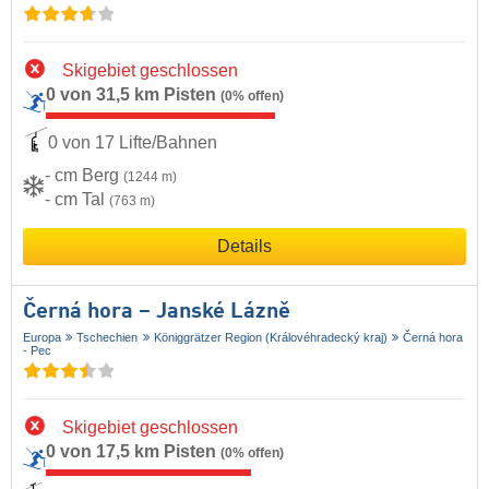
Skigebiet geschlossen
0 von 31,5 km Pisten
(0% offen)
0 von 17 Lifte/Bahnen
- cm Berg
(1244 m)
- cm Tal
(763 m)
Details
Černá hora – Janské Lázně
Europa
Tschechien
Königgrätzer Region (Královéhradecký kraj)
Černá hora
- Pec
Skigebiet geschlossen
0 von 17,5 km Pisten
(0% offen)