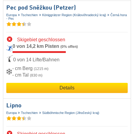
Pec pod Sněžkou (Petzer)
Europa
Tschechien
Königgrätzer Region (Královéhradecký kraj)
Černá hora
- Pec
Skigebiet geschlossen
0 von 14,2 km Pisten
(0% offen)
0 von 14 Lifte/Bahnen
- cm Berg
(1215 m)
- cm Tal
(830 m)
Details
Lipno
Europa
Tschechien
Südböhmische Region (Jihočeský kraj)
Skigebiet geschlossen