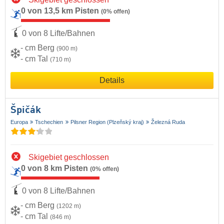
0 von 13,5 km Pisten
(0% offen)
0 von 8 Lifte/Bahnen
- cm Berg
(900 m)
- cm Tal
(710 m)
Details
Špičák
Europa
Tschechien
Pilsner Region (Plzeňský kraj)
Železná Ruda
Skigebiet geschlossen
0 von 8 km Pisten
(0% offen)
0 von 8 Lifte/Bahnen
- cm Berg
(1202 m)
- cm Tal
(846 m)