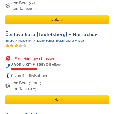
- cm Berg
(929 m)
- cm Tal
(530 m)
Details
Čertova hora (Teufelsberg) – Harrachov
Europa
Tschechien
Reichenberger Region (Liberecký kraj)
Skigebiet geschlossen
0 von 8 km Pisten
(0% offen)
0 von 4 Lifte/Bahnen
- cm Berg
(1020 m)
- cm Tal
(663 m)
Details