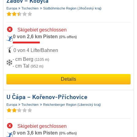
Zadov – Kobyla
Europa
Tschechien
Südböhmische Region (Jihočeský kraj)
Skigebiet geschlossen
0 von 2,6 km Pisten
(0% offen)
0 von 4 Lifte/Bahnen
- cm Berg
(1105 m)
- cm Tal
(952 m)
Details
U Čápa – Kořenov-Příchovice
Europa
Tschechien
Reichenberger Region (Liberecký kraj)
Skigebiet geschlossen
0 von 3,6 km Pisten
(0% offen)