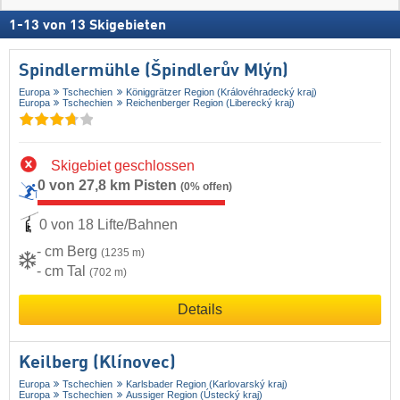
1
-
13
von
13
Skigebieten
Spindlermühle (Špindlerův Mlýn)
Europa
Tschechien
Königgrätzer Region (Královéhradecký kraj)
Europa
Tschechien
Reichenberger Region (Liberecký kraj)
Skigebiet geschlossen
0 von 27,8 km Pisten
(0% offen)
0 von 18 Lifte/Bahnen
- cm Berg
(1235 m)
- cm Tal
(702 m)
Details
Keilberg (Klínovec)
Europa
Tschechien
Karlsbader Region (Karlovarský kraj)
Europa
Tschechien
Aussiger Region (Ústecký kraj)