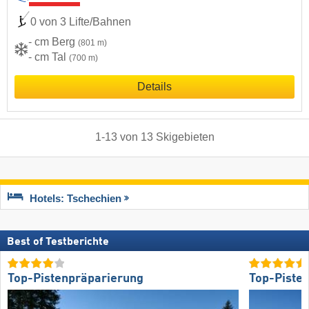
0 von 3 Lifte/Bahnen
- cm Berg
(801 m)
- cm Tal
(700 m)
Details
1
-
13
von
13
Skigebieten
Hotels: Tschechien
Best of Testberichte
Top-Pistenpräparierung
Top-Piste