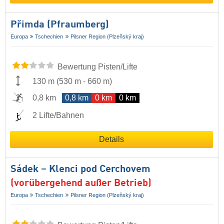
Přimda (Pfraumberg)
Europa
Tschechien
Pilsner Region (Plzeňský kraj)
Bewertung Pisten/Lifte
130 m
(
530 m
-
660 m
)
0,8 km
0,8 km
0 km
0 km
2 Lifte/Bahnen
Details
Sádek – Klenci pod Cerchovem
(vorübergehend außer Betrieb)
Europa
Tschechien
Pilsner Region (Plzeňský kraj)