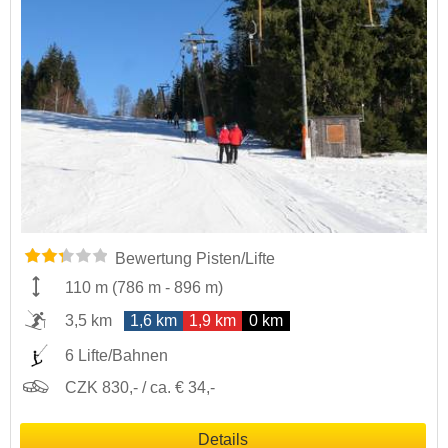
Bewertung Pisten/Lifte
110 m
(
786 m
-
896 m
)
3,5 km
1,6 km
1,9 km
0 km
6 Lifte/Bahnen
CZK 830,- / ca. € 34,-
Details