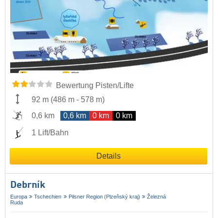
Bewertung Pisten/Lifte
92 m
(
486 m
-
578 m
)
0,6 km
0,6 km
0 km
0 km
1 Lift/Bahn
Details
Debrník
Europa
Tschechien
Pilsner Region (Plzeňský kraj)
Železná
Ruda