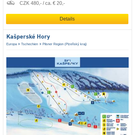
CZK 480,- / ca. € 20,-
Details
Kašperské Hory
Europa
Tschechien
Pilsner Region (Plzeňský kraj)