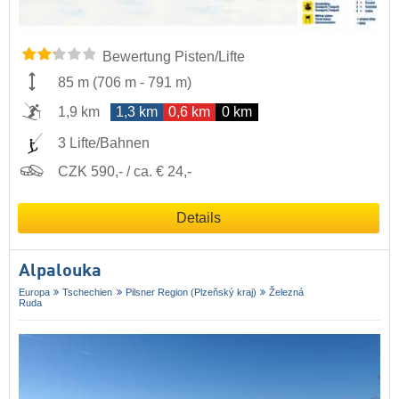
Bewertung Pisten/Lifte
85 m
(
706 m
-
791 m
)
1,9 km
1,3 km
0,6 km
0 km
3 Lifte/Bahnen
CZK 590,- / ca. € 24,-
Details
Alpalouka
Europa
Tschechien
Pilsner Region (Plzeňský kraj)
Železná
Ruda