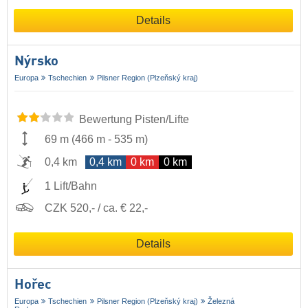
Details
Nýrsko
Europa
Tschechien
Pilsner Region (Plzeňský kraj)
Bewertung Pisten/Lifte
69 m
(
466 m
-
535 m
)
0,4 km
0,4 km
0 km
0 km
1 Lift/Bahn
CZK 520,- / ca. € 22,-
Details
Hořec
Europa
Tschechien
Pilsner Region (Plzeňský kraj)
Železná