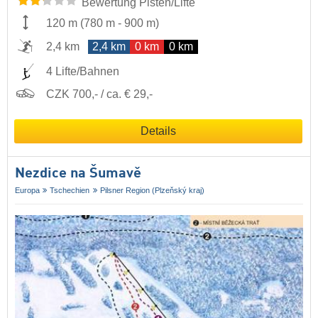
Bewertung Pisten/Lifte
120 m
(
780 m
-
900 m
)
2,4 km
2,4 km
0 km
0 km
4 Lifte/Bahnen
CZK 700,- / ca. € 29,-
Details
Nezdice na Šumavě
Europa
Tschechien
Pilsner Region (Plzeňský kraj)