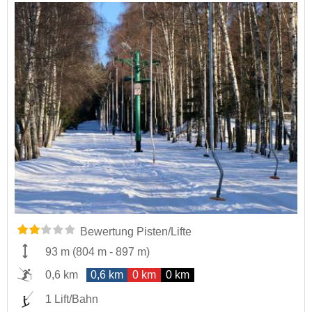
Bewertung Pisten/Lifte
93 m
(
804 m
-
897 m
)
0,6 km
0,6 km
0 km
0 km
1 Lift/Bahn