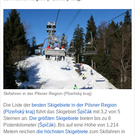
Skifahren in der Pilsner Region (Plzeňský kraj)
Die Liste der
besten Skigebiete in der Pilsner Region
(Plzeňský kraj)
führt das Skigebiet
Špičák
mit 3,2 von 5
Sternen an.
Die größten Skigebiete
bieten bis zu 8
Pistenkilometer (
Špičák
). Bis auf eine Höhe von 1.214
Metern reichen
die höchsten Skigebiete
zum Skifahren in