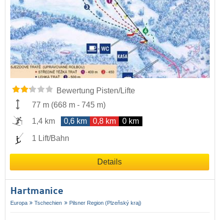
Bewertung Pisten/Lifte
77 m
(
668 m
-
745 m
)
1,4 km
0,6 km
0,8 km
0 km
1 Lift/Bahn
Details
Hartmanice
Europa
Tschechien
Pilsner Region (Plzeňský kraj)