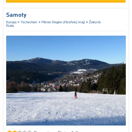
Samoty
Europa
Tschechien
Pilsner Region (Plzeňský kraj)
Železná
Ruda