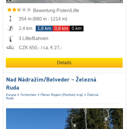
Bewertung Pisten/Lifte
354 m
(
860 m
-
1214 m
)
2,4 km
1,6 km
0,8 km
0 km
3 Lifte/Bahnen
CZK 650,- / ca. € 27,-
Details
Nad Nádražím/​Belveder – Železná
Ruda
Europa
Tschechien
Pilsner Region (Plzeňský kraj)
Železná
Ruda