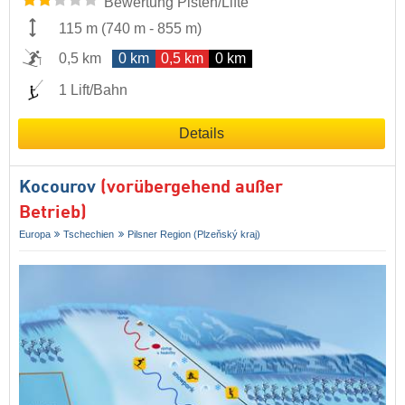
Bewertung Pisten/Lifte
115 m
(
740 m
-
855 m
)
0,5 km
0 km
0,5 km
0 km
1 Lift/Bahn
Details
Kocourov
(vorübergehend außer
Betrieb)
Europa
Tschechien
Pilsner Region (Plzeňský kraj)