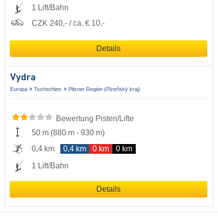
1 Lift/Bahn
CZK 240,- / ca. € 10,-
Details
Vydra
Europa
Tschechien
Pilsner Region (Plzeňský kraj)
Bewertung Pisten/Lifte
50 m
(
880 m
-
930 m
)
0,4 km
0,4 km
0 km
0 km
1 Lift/Bahn
Details