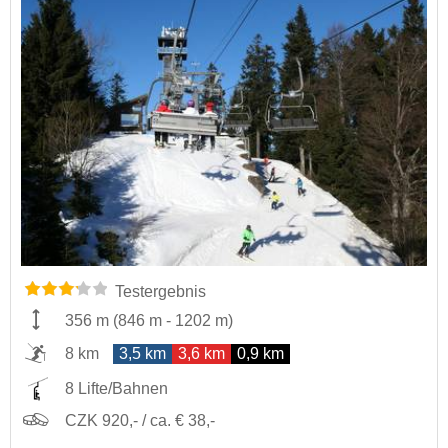
Testergebnis
356 m
(
846 m
-
1202 m
)
8 km
3,5 km
3,6 km
0,9 km
8 Lifte/Bahnen
CZK 920,- / ca. € 38,-