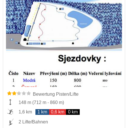
Bewertung Pisten/Lifte
148 m
(
712 m
-
860 m
)
1,6 km
1 km
0,6 km
0 km
2 Lifte/Bahnen