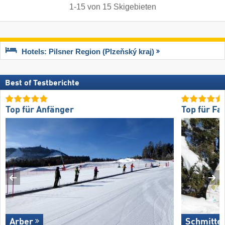
1
-
15
von
15
Skigebieten
Hotels: Pilsner Region (Plzeňský kraj)
Best of Testberichte
Top für Anfänger
Top für Fa
Arber
Schmitte