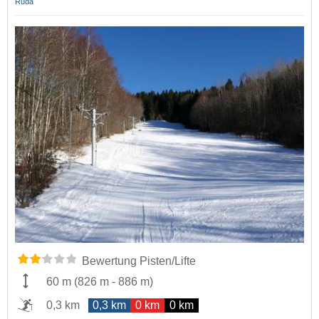
Ruda
Bewertung Pisten/Lifte
60 m
(
826 m
-
886 m
)
0,3 km
0,3 km
0 km
0 km