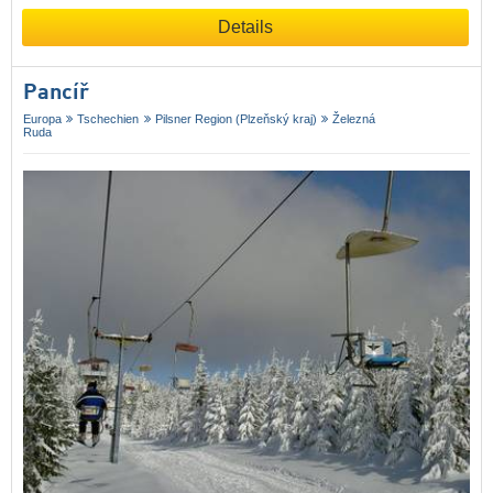
Details
Pancíř
Europa
Tschechien
Pilsner Region (Plzeňský kraj)
Železná
Ruda