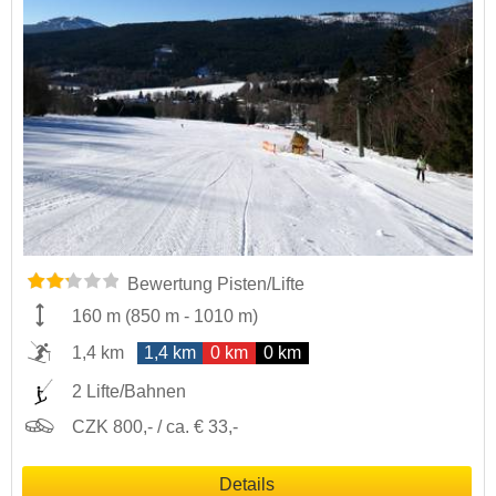
Bewertung Pisten/Lifte
160 m
(
850 m
-
1010 m
)
1,4 km
1,4 km
0 km
0 km
2 Lifte/Bahnen
CZK 800,- / ca. € 33,-
Details