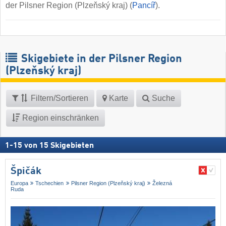
der Pilsner Region (Plzeňský kraj) (
Pancíř
).
Skigebiete in der Pilsner Region
(Plzeňský kraj)
Filtern/Sortieren
Karte
Suche
Region einschränken
1
-
15
von
15
Skigebieten
Špičák
Europa
Tschechien
Pilsner Region (Plzeňský kraj)
Železná
Ruda