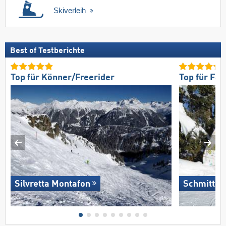
Skiverleih
Best of Testberichte
Top für Könner/Freerider
Top für Fam
Silvretta Montafon
Schmitten