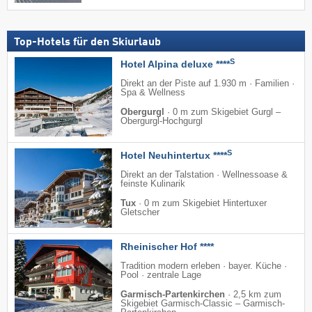
Top-Hotels für den Skiurlaub
S
Hotel Alpina deluxe ****
Direkt an der Piste auf 1.930 m · Familien ·
Spa & Wellness
Obergurgl
·
0 m zum Skigebiet Gurgl –
Obergurgl-Hochgurgl
S
Hotel Neuhintertux ****
Direkt an der Talstation · Wellnessoase &
feinste Kulinarik
Tux
·
0 m zum Skigebiet Hintertuxer
Gletscher
Rheinischer Hof ****
Tradition modern erleben · bayer. Küche ·
Pool · zentrale Lage
Garmisch-Partenkirchen
·
2,5 km zum
Skigebiet Garmisch-Classic – Garmisch-