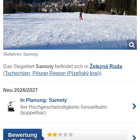
Skifahren Samoty
Das Skigebiet
Samoty
befindet sich in
Železná Ruda
(
Tschechien
,
Pilsner Region (Plzeňský kraj)
).
Neu 2026/2027
In Planung: Samoty
6er Hochgeschwindigkeits-Sesselbahn
(kuppelbar)
Bewertung