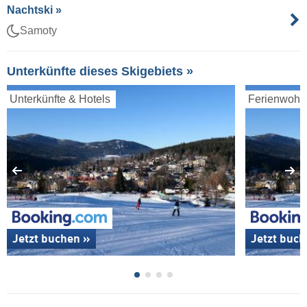
Nachtski »
Samoty
Unterkünfte dieses Skigebiets »
Unterkünfte & Hotels
Ferienwoh
Jetzt buchen »
Jetzt buch