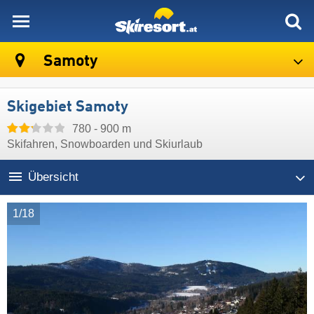
skiresort
Samoty
Skigebiet Samoty
780 - 900 m
Skifahren, Snowboarden und Skiurlaub
Übersicht
1/18