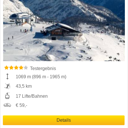
Testergebnis
1069 m
(
896 m
-
1965 m
)
43,5 km
17 Lifte/Bahnen
€ 59,-
Details