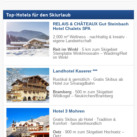
Top-Hotels für den Skiurlaub
RELAIS & CHÂTEAUX Gut Steinbach
Hotel Chalets SPA
2.000 m² Wellness · nachhaltig & kreativ ·
eigene Landwirtschaft
Reit im Winkl
·
5 km zum Skigebiet
Steinplatte Winklmoosalm – Waidring/​Reit
im Winkl
Landhotel Kaserer ***
Rustikal & gemütlich · Gratis Skibus ab
Hotel zur Smaragdbahn
Bramberg
·
500 m zum Skigebiet
Wildkogel – Neukirchen/​Bramberg
Hotel 3 Mohren
Gratis Skibus ab Hotel · Tradition &
Komfort · familienfreundlich
Oetz
·
900 m zum Skigebiet Hochoetz –
Oetz