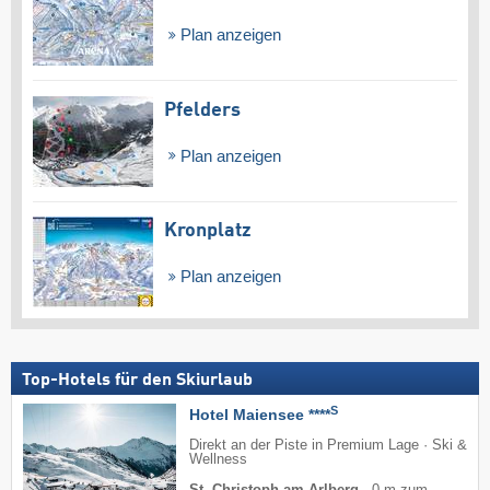
Plan anzeigen
Pfelders
Plan anzeigen
Kronplatz
Plan anzeigen
Top-Hotels für den Skiurlaub
S
Hotel Maiensee ****
Direkt an der Piste in Premium Lage · Ski &
Wellness
St. Christoph am Arlberg
·
0 m zum