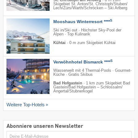
Skigebiet St. Anton/​St. Christoph/​Stuben/​
Lech/​Zürs/​Warth/​Schröcken – Ski Arlberg
S
Mooshaus Winterresort ****
Ski in/Ski out · Höchster Sky-Pool der
Alpen · Top Kulinarik
Kühtai
·
0 m zum Skigebiet Kühtai
S
Verwöhnhotel Bismarck ****
Wasserwelt mit 4 Thermal-Pools · Gourmet-
Küche · Gratis Skibus
Bad Hofgastein
·
1 km zum Skigebiet Bad
Gastein/​Bad Hofgastein – Schlossalm/​
Angertal/​Stubnerkogel
Weitere Top-Hotels
Abonniere unseren Newsletter
E-