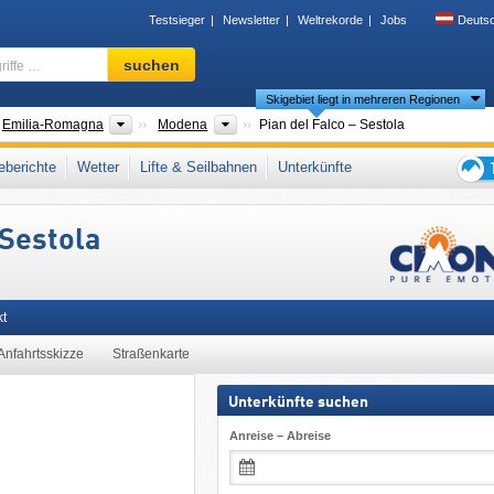
Testsieger
Newsletter
Weltrekorde
Jobs
Deuts
Skigebiet,
suchen
Region,
Skigebiet liegt in mehreren Regionen
Begriffe
…
der
Regionen
Provinzen
Emilia-Romagna
Modena
Pian del Falco – Sestola
milianischer Apennin
,
Apennin
,
Nordostitalien
,
Norditalien
,
Südeuropa
,
berichte
Wetter
Lifte & Seilbahnen
Unterkünfte
Tipps
für
 Sestola
den
Skiur
kt
Anfahrtsskizze
Straßenkarte
Unterkünfte suchen
Anreise – Abreise