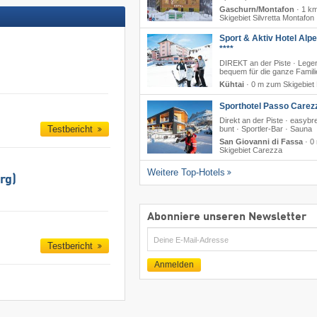
Gaschurn/Montafon
·
1 k
Skigebiet Silvretta Montafon
Sport & Aktiv Hotel Alp
****
DIREKT an der Piste · Lege
bequem für die ganze Famili
Kühtai
·
0 m zum Skigebiet 
Sporthotel Passo Carez
Direkt an der Piste · easyb
Testbericht
bunt · Sportler-Bar · Sauna
San Giovanni di Fassa
·
0
Skigebiet Carezza
Weitere Top-Hotels
rg)
Abonniere unseren Newsletter
E-
Testbericht
Mail
Anmelden