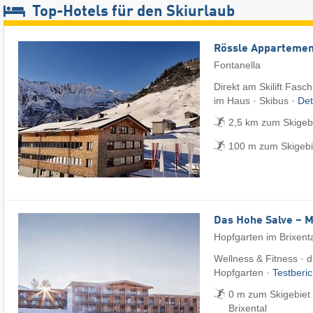
Top-Hotels für den Skiurlaub
Rössle Appartemen
Fontanella
Direkt am Skilift Fasc
im Haus · Skibus ·
Det
2,5 km zum Skigeb
100 m zum Skigebi
Das Hohe Salve – 
Hopfgarten im Brixent
Wellness & Fitness · di
Hopfgarten ·
Testberi
0 m zum Skigebiet 
Brixental