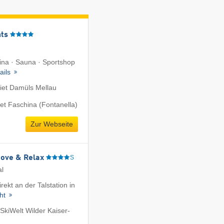
ts
hina · Sauna · Sportshop
ails
iet Damüls Mellau
et Faschina (Fontanella)
Zur Webseite
Move & Relax
S
al
rekt an der Talstation in
cht
SkiWelt Wilder Kaiser-