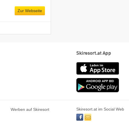
Zur Webseite
Skiresort.at App
App
Store
Goog
play
Skiresort.at im Social Web
Werben auf Skiresort
facebook
newsletter