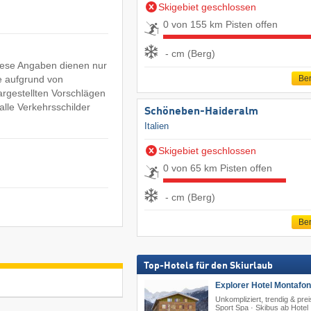
Skigebiet geschlossen
0 von 155 km Pisten offen
- cm (Berg)
Diese Angaben dienen nur
e aufgrund von
Ber
argestellten Vorschlägen
lle Verkehrsschilder
Schöneben-Haideralm
Italien
Skigebiet geschlossen
0 von 65 km Pisten offen
- cm (Berg)
Ber
Top-Hotels für den Skiurlaub
Explorer Hotel Montafon
Unkompliziert, trendig & prei
Sport Spa · Skibus ab Hotel