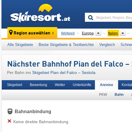
skiresort
Kontinente
Län
Region auswählen
Weltweit
Europa
Italien
Dieses Skigebiet liegt auch in:
Toskanisch-E
Alle Skigebiete
Beste Skigebiete & Testberichte
Vergleich
Schnee
Europäische Union
Nächster Bahnhof Pian del Falco –
Per Bahn ins
Skigebiet Pian del Falco – Sestola
Skigebiet
Bewertung
Wetter
Unterkünfte
Anreise
Konta
PKW
Bahn
Bahnanbindung
Keine direkte Bahnanbindung