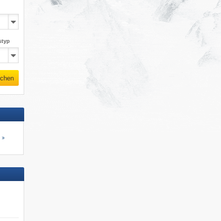
styp
chen
s