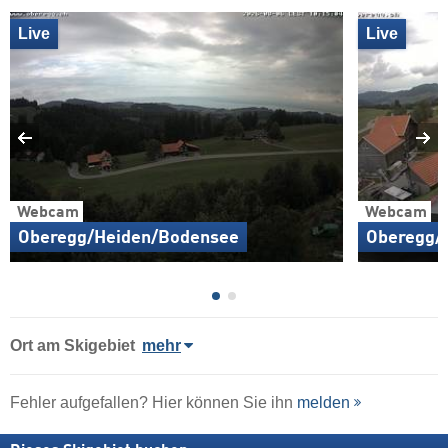
Live
Live
Webcam
Webcam
Oberegg/Heiden/Bodensee
Oberegg/
Ort
am Skigebiet
mehr
Fehler aufgefallen? Hier können Sie ihn
melden