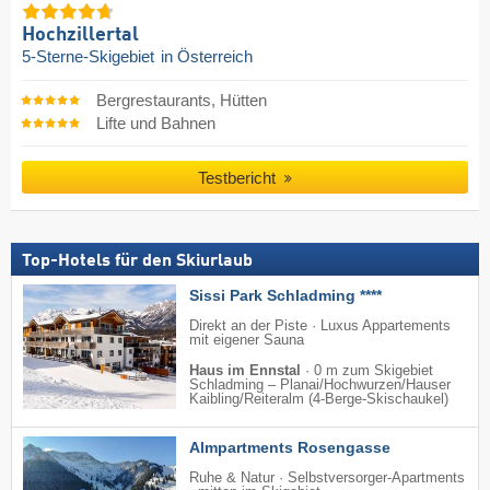
Hochzillertal
5-Sterne-Skigebiet
in Österreich
Bergrestaurants, Hütten
Lifte und Bahnen
Testbericht
Top-Hotels für den Skiurlaub
Sissi Park Schladming ****
Direkt an der Piste · Luxus Appartements
mit eigener Sauna
Haus im Ennstal
·
0 m zum Skigebiet
Schladming – Planai/​Hochwurzen/​Hauser
Kaibling/​Reiteralm (4-Berge-Skischaukel)
Almpartments Rosengasse
Ruhe & Natur · Selbstversorger-Apartments