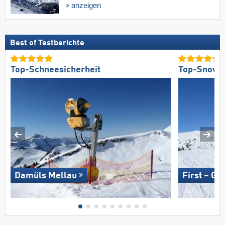
anzeigen
Best of Testberichte
Top-Schneesicherheit
Top-Snowp
Damüls Mellau
First – Gr