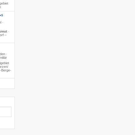
gebiet
e
S
*
l ·
sreut
·
orf –
den ·
iliär
gebiet
rzen/​
4-Berge-