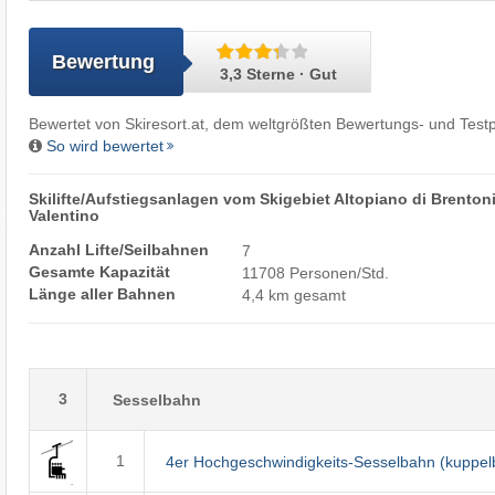
Bewertung
3,3 Sterne · Gut
Bewertet von
Skiresort.at
, dem weltgrößten Bewertungs- und Testp
So wird bewertet
Skilifte/Aufstiegsanlagen vom Skigebiet Altopiano di Brentoni
Valentino
Anzahl Lifte/Seilbahnen
7
Gesamte Kapazität
11708 Personen/Std.
Länge aller Bahnen
4,4 km gesamt
3
Sesselbahn
1
4er Hochgeschwindigkeits-Sesselbahn (kuppel