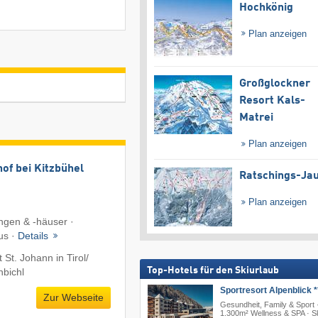
Hochkönig
Plan anzeigen
Großglockner
Resort Kals-
Matrei
Plan anzeigen
of bei Kitzbühel
Ratschings-Ja
Plan anzeigen
gen & -häuser ·
us ·
Details
St. Johann in Tirol/​
Top-Hotels für den Skiurlaub
hbichl
Sportresort Alpenblick *
Zur Webseite
Gesundheit, Family & Sport 
1.300m² Wellness & SPA · S