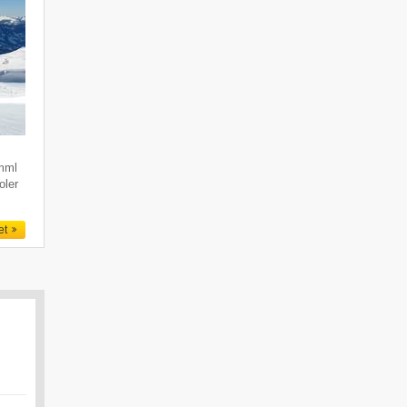
imml
oler
et