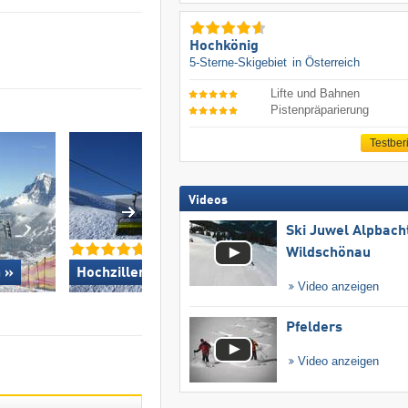
Hochkönig
5-Sterne-Skigebiet
in Österreich
Lifte und Bahnen
Pistenpräparierung
Testber
Videos
Ski Juwel Alpbach
Wildschönau
 »
Hochzillertal »
Obereggen »
Video anzeigen
Pfelders
Video anzeigen