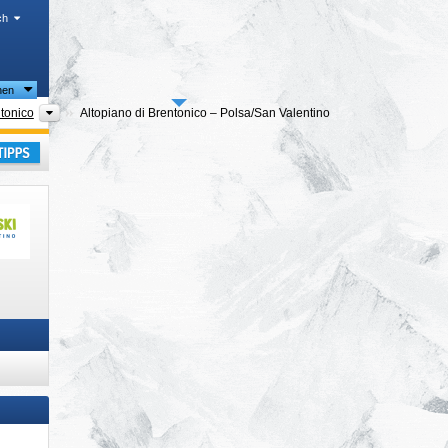
ch
nen
Tourismusregionen
ntonico
Altopiano di Brentonico – Polsa/​San Valentino
laub