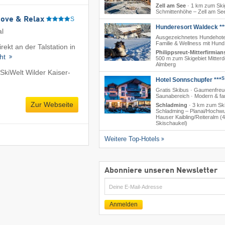
Zell am See
·
1 km zum Ski
Schmittenhöhe – Zell am Se
Move & Relax
S
Hunderesort Waldeck **
al
Ausgezeichnetes Hundehote
Familie & Wellness mit Hund
rekt an der Talstation in
Philippsreut-Mitterfirmian
cht
500 m zum Skigebiet Mitterd
Almberg
SkiWelt Wilder Kaiser-
S
Hotel Sonnschupfer ***
Gratis Skibus · Gaumenfreu
Saunabereich · Modern & fam
Zur Webseite
Schladming
·
3 km zum Ski
Schladming – Planai/​Hochwu
Hauser Kaibling/​Reiteralm (
Skischaukel)
Weitere Top-Hotels
Abonniere unseren Newsletter
E-
Mail
Anmelden