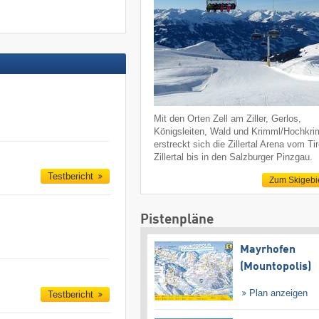
Mit den Orten Zell am Ziller, Gerlos,
Königsleiten, Wald und Krimml/Hochkr
erstreckt sich die Zillertal Arena vom Tir
Zillertal bis in den Salzburger Pinzgau.
Testbericht
Zum Skigebi
Pistenpläne
Mayrhofen
(Mountopolis)
Plan anzeigen
Testbericht