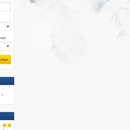
styp
chen
s