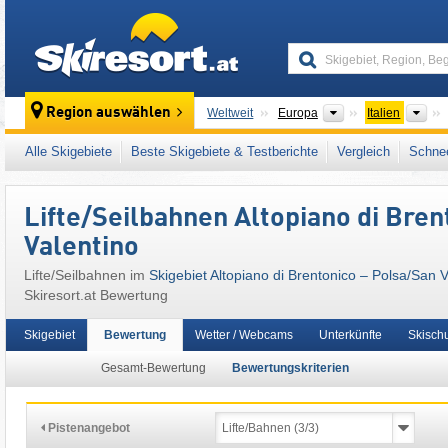
skiresort
Kontinente
Län
Region auswählen
Weltweit
Europa
Italien
Dieses Skigebiet liegt auch in:
Gardaseeber
Alle Skigebiete
Beste Skigebiete & Testberichte
Vergleich
Schnee
Südeuropa
,
Ostalpen
,
Alpen
,
Europäische 
Lifte/Seilbahnen Altopiano di Bren
Valentino
Lifte/Seilbahnen im
Skigebiet Altopiano di Brentonico – Polsa/​San 
Skiresort.at Bewertung
Skigebiet
Bewertung
Wetter / Webcams
Unterkünfte
Skisch
Gesamt-Bewertung
Bewertungskriterien
Pistenangebot