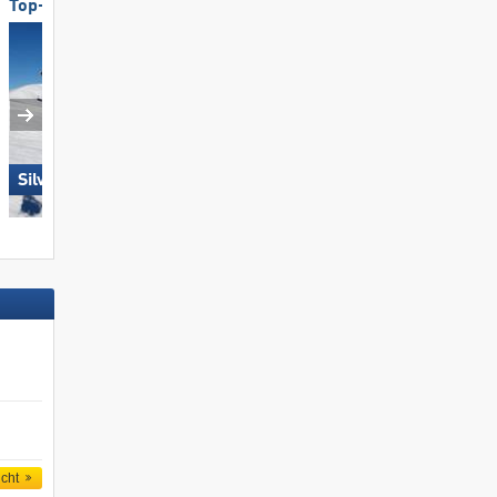
Top-Pistenangebot
Top-Pistenpräparierung
Silvretta Montafon
Elm im Sernftal
icht