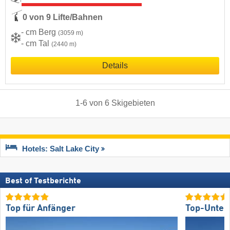
0 von 9 Lifte/Bahnen
- cm Berg
(3059 m)
- cm Tal
(2440 m)
Details
1
-
6
von
6
Skigebieten
Hotels: Salt Lake City
Best of Testberichte
Top für Anfänger
Top-Unter