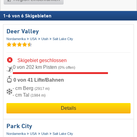
1
-
6
von
6
Skigebieten
Deer Valley
Nordamerika
USA
Utah
Salt Lake City
Skigebiet geschlossen
0 von 202 km Pisten
(0% offen)
0 von 41 Lifte/Bahnen
- cm Berg
(2917 m)
- cm Tal
(1984 m)
Details
Park City
Nordamerika
USA
Utah
Salt Lake City