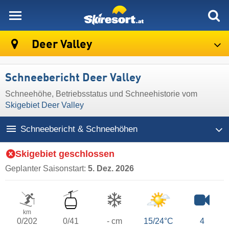
skiresort
Deer Valley
Schneebericht Deer Valley
Schneehöhe, Betriebsstatus und Schneehistorie vom
Skigebiet Deer Valley
Schneebericht & Schneehöhen
Skigebiet geschlossen
Geplanter Saisonstart:
5. Dez. 2026
km
0/202
0/41
- cm
15/24°C
4