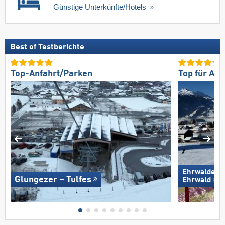
Günstige Unterkünfte/Hotels
Best of Testberichte
Top-Anfahrt/Parken
Top für An
Ehrwalder W
Glungezer – Tulfes
Ehrwald