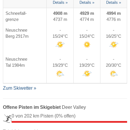
Details »
Details »
Details »
Schneefall-
4908 m
4929 m
4994 m
grenze
4737 m
4774 m
4776 m
Neuschnee
-
-
-
Berg 2917m
15/24°C
15/24°C
16/25°C
Neuschnee
-
-
-
Tal 1984m
19/29°C
19/29°C
20/30°C
Zum Skiwetter »
Offene Pisten im Skigebiet
Deer Valley
0 von 202 km Pisten
(0% offen)