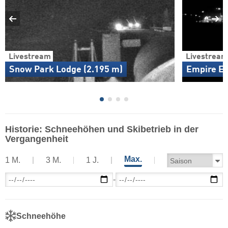
Livestream
Livestream
Snow Park Lodge (2.195 m)
Empire Ex
Historie: Schneehöhen und Skibetrieb in der
Vergangenheit
Max.
1 M.
3 M.
1 J.
-
Schneehöhe