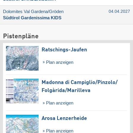
Dolomites Val Gardena/​Gröden
04.04.2027
Südtirol Gardenissima KIDS
Pistenpläne
Ratschings-Jaufen
Plan anzeigen
Madonna di Campiglio/​Pinzolo/​
Folgàrida/​Marilleva
Plan anzeigen
Arosa Lenzerheide
Plan anzeigen