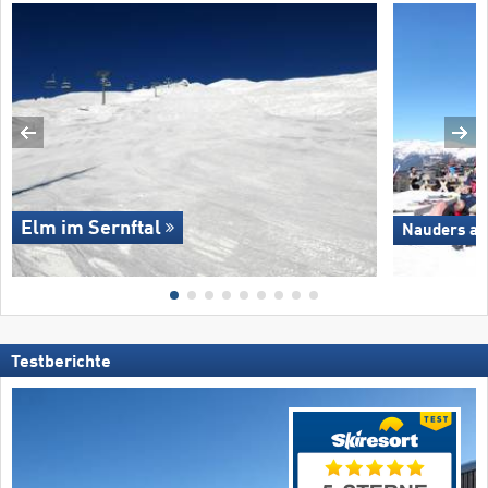
Elm im Sernftal
Nauders am
Testberichte