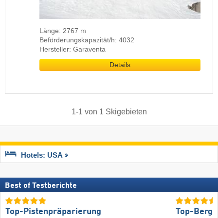
Länge: 2767 m
Beförderungskapazität/h: 4032
Hersteller: Garaventa
Details
1
-
1
von
1
Skigebieten
Hotels: USA
Best of Testberichte
Top-Pistenpräparierung
Top-Bergr