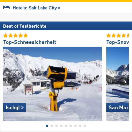
Hotels: Salt Lake City
Best of Testberichte
Top-Schneesicherheit
Top-Snow
Ischgl
San Marti