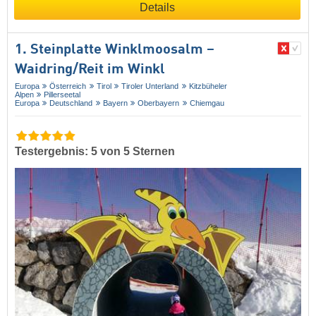
Details
1. Steinplatte Winklmoosalm –
Waidring/​Reit im Winkl
Europa
Österreich
Tirol
Tiroler Unterland
Kitzbüheler
Alpen
Pillerseetal
Europa
Deutschland
Bayern
Oberbayern
Chiemgau
Testergebnis: 5 von 5 Sternen