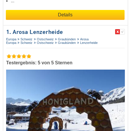
...
Details
1. Arosa Lenzerheide
Europa
Schweiz
Ostschweiz
Graubünden
Arosa
Europa
Schweiz
Ostschweiz
Graubünden
Lenzerheide
Testergebnis: 5 von 5 Sternen