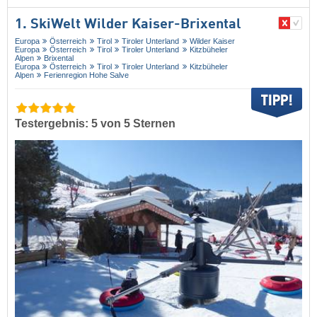
1. SkiWelt Wilder Kaiser-Brixental
Europa
Österreich
Tirol
Tiroler Unterland
Wilder Kaiser
Europa
Österreich
Tirol
Tiroler Unterland
Kitzbüheler
Alpen
Brixental
Europa
Österreich
Tirol
Tiroler Unterland
Kitzbüheler
Alpen
Ferienregion Hohe Salve
Testergebnis: 5 von 5 Sternen