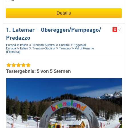
Details
1. Latemar – Obereggen/​Pampeago/​
Predazzo
Europa
Italien
Trentino-Südtirol
Südtirol
Eggental
Europa
Italien
Trentino-Südtirol
Trentino
Val di Fiemme
(Fleimstal)
Testergebnis: 5 von 5 Sternen