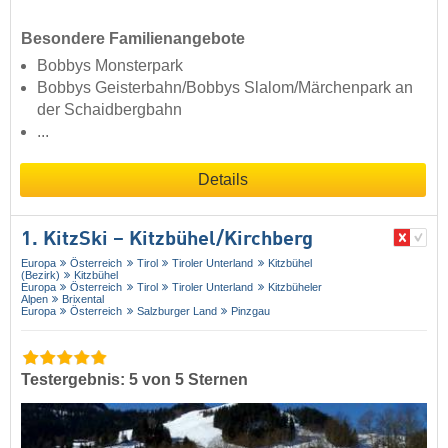
Besondere Familienangebote
Bobbys Monsterpark
Bobbys Geisterbahn/Bobbys Slalom/Märchenpark an
der Schaidbergbahn
...
Details
1. KitzSki – Kitzbühel/​Kirchberg
Europa
Österreich
Tirol
Tiroler Unterland
Kitzbühel
(Bezirk)
Kitzbühel
Europa
Österreich
Tirol
Tiroler Unterland
Kitzbüheler
Alpen
Brixental
Europa
Österreich
Salzburger Land
Pinzgau
Testergebnis: 5 von 5 Sternen