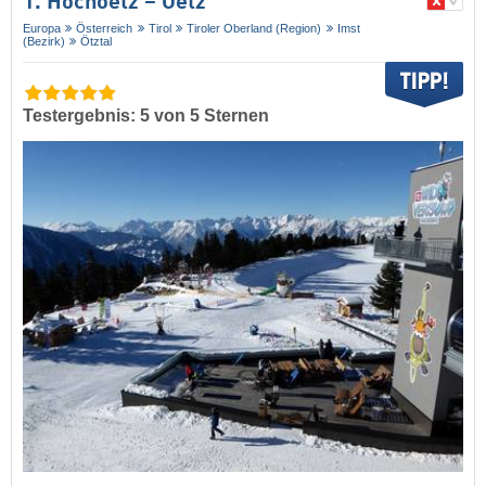
1. Hochoetz – Oetz
Europa
Österreich
Tirol
Tiroler Oberland (Region)
Imst
(Bezirk)
Ötztal
Testergebnis: 5 von 5 Sternen