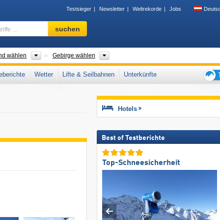
Testsieger
Newsletter
Weltrekorde
Jobs
Deuts
Skigebiet,
suchen
Region,
Begriffe
…
ent wählen
Land wählen
Gebirge wählen
nd wählen
Gebirge wählen
berichte
Wetter
Lifte & Seilbahnen
Unterkünfte
Tipps
für
den
Hotels
Skiur
Best of Testberichte
Top-Schneesicherheit