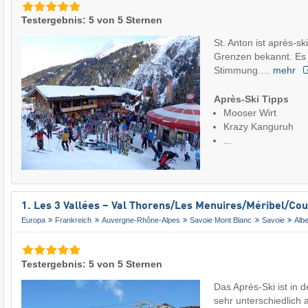
Testergebnis: 5 von 5 Sternen
St. Anton ist après-sk
Grenzen bekannt. Es 
Stimmung.…
mehr
Après-Ski Tipps
Mooser Wirt
Krazy Kanguruh
...
1. Les 3 Vallées – Val Thorens/​Les Menuires/​Méribel/​Co
Europa
Frankreich
Auvergne-Rhône-Alpes
Savoie Mont Blanc
Savoie
Albe
Testergebnis: 5 von 5 Sternen
Das Après-Ski ist in 
sehr unterschiedlich