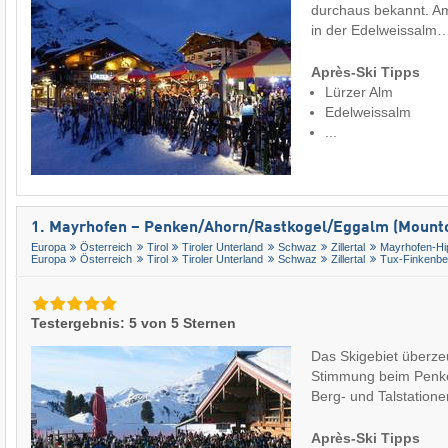
durchaus bekannt. A
in der Edelweissalm
Après-Ski Tipps
Lürzer Alm
Edelweissalm
...
1. Mayrhofen – Penken/​Ahorn/​Rastkogel/​Eggalm (Mounto
Europa
Österreich
Tirol
Tiroler Unterland
Schwaz
Zillertal
Mayrhofen-Hi
Europa
Österreich
Tirol
Tiroler Unterland
Schwaz
Zillertal
Tux-Finkenbe
Testergebnis: 5 von 5 Sternen
Das Skigebiet überzeu
Stimmung beim Penke
Berg- und Talstatio
Après-Ski Tipps