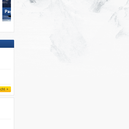
Paganella – Andalo
Scuol – Motta Naluns
icht