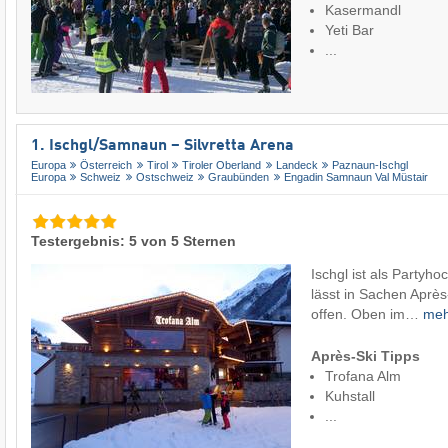
Kasermandl
Yeti Bar
...
1. Ischgl/​Samnaun – Silvretta Arena
Europa
Österreich
Tirol
Tiroler Oberland
Landeck
Paznaun-Ischgl
Europa
Schweiz
Ostschweiz
Graubünden
Engadin Samnaun Val Müstair
Testergebnis: 5 von 5 Sternen
Ischgl ist als Partyh
lässt in Sachen Aprè
offen. Oben im…
me
Après-Ski Tipps
Trofana Alm
Kuhstall
...