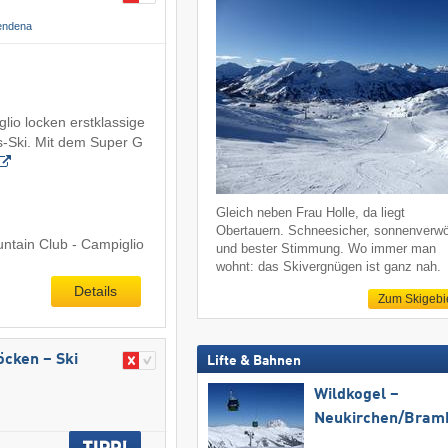
Rendena
lio locken erstklassige
s-Ski. Mit dem Super G
Gleich neben Frau Holle, da liegt
Obertauern. Schneesicher, sonnenverw
untain Club - Campiglio
und bester Stimmung. Wo immer man
wohnt: das Skivergnügen ist ganz nah.
Details
Zum Skigebi
röcken – Ski
Lifte & Bahnen
Wildkogel –
Neukirchen/​Bram