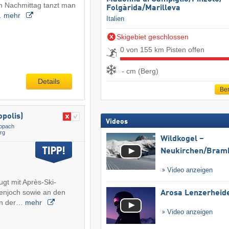
m Nachmittag tanzt man
Folgàrida/​Marilleva
…
mehr
Italien
Skigebiet geschlossen
0 von 155 km Pisten offen
- cm (Berg)
Details
Ber
polis)
Videos
ppach
rg
Wildkogel –
Neukirchen/​Bram
Video anzeigen
gt mit Après-Ski-
njoch sowie an den
Arosa Lenzerheid
nen der…
mehr
Video anzeigen