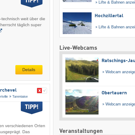
Lifte & Bahnen anze
Hochzillertal
i-technisch weit über die
herrscht täglich super
Lifte & Bahnen anze
Live-Webcams
Ratschings-Ja
Details
Webcam anzeig
urchevel
Obertauern
rtville
Tarentaise
Webcam anzeig
den verschiedenen Orten
Veranstaltungen
 ausgeprägt. Das