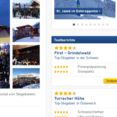
St. Jakob im Defereggental
Testberichte
First – Grindelwald
Top-Skigebiet
in der Schweiz
Pistenpräparierung
Snowparks
Testber
ortal von Skigebieten.
Turracher Höhe
Top-Skigebiet
in Österreich
Schneesicherheit
Lifte und Bahnen