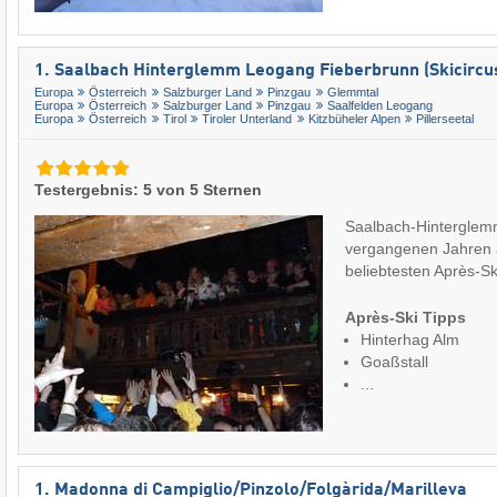
1. Saalbach Hinterglemm Leogang Fieberbrunn (Skicircu
Europa
Österreich
Salzburger Land
Pinzgau
Glemmtal
Europa
Österreich
Salzburger Land
Pinzgau
Saalfelden Leogang
Europa
Österreich
Tirol
Tiroler Unterland
Kitzbüheler Alpen
Pillerseetal
Testergebnis: 5 von 5 Sternen
Saalbach-Hinterglemm
vergangenen Jahren a
beliebtesten Après-S
Après-Ski Tipps
Hinterhag Alm
Goaßstall
...
1. Madonna di Campiglio/​Pinzolo/​Folgàrida/​Marilleva