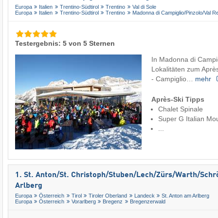
Europa
Italien
Trentino-Südtirol
Trentino
Val di Sole
Europa
Italien
Trentino-Südtirol
Trentino
Madonna di Campiglio/​Pinzolo/​Val 
Testergebnis: 5 von 5 Sternen
In Madonna di Campig
Lokalitäten zum Aprè
- Campiglio…
mehr
Après-Ski Tipps
Chalet Spinale
Super G Italian Mo
...
1. St. Anton/​St. Christoph/​Stuben/​Lech/​Zürs/​Warth/​Sch
Arlberg
Europa
Österreich
Tirol
Tiroler Oberland
Landeck
St. Anton am Arlberg
Europa
Österreich
Vorarlberg
Bregenz
Bregenzerwald