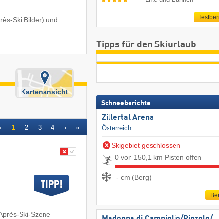
Testber
près-Ski Bilder) und
Tipps für den Skiurlaub
Kartenansicht
Schneeberichte
Zillertal Arena
‹
1
2
3
4
›
»
Österreich
Skigebiet geschlossen
0 von 150,1 km Pisten offen
- cm (Berg)
Ber
 Après-Ski-Szene
Madonna di Campiglio/​Pinzolo/​