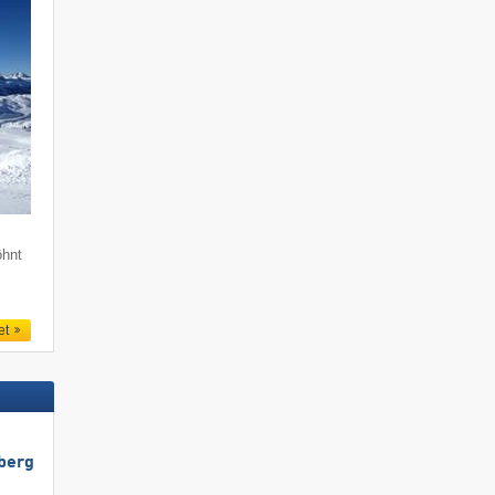
öhnt
et
berg