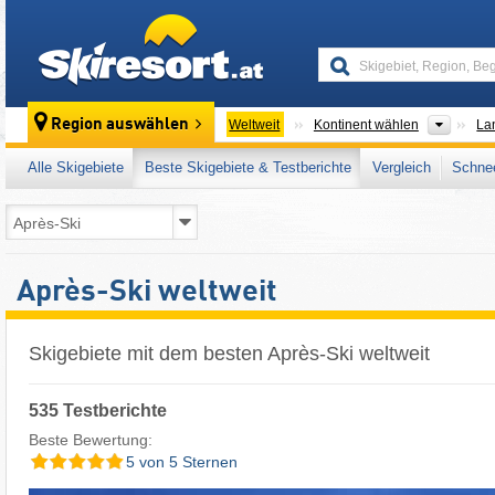
skiresort
Kontin
Region auswählen
Weltweit
Kontinent wählen
La
Alle Skigebiete
Beste Skigebiete & Testberichte
Vergleich
Schnee
Après-Ski weltweit
Skigebiete mit dem besten Après-Ski weltweit
535 Testberichte
Beste Bewertung:
5 von 5 Sternen