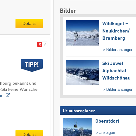
Bilder
Details
Wildkogel –
Neukirchen/​
Bramberg
Bilder anzeigen
Ski Juwel
Alpbachtal
Wildschönau
ochburg bekannt und
s-Ski keine Wünsche
Bilder anzeigen
hr
Urlaubsregionen
Oberstdorf
anzeigen
Details