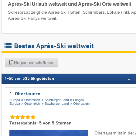
Après-Ski Urlaub weltweit und Après-Ski Orte weltweit
Skiresort.at zeigt die Après-Ski Hütten, Schirmbars, Lokale (inkl. A
Après-Ski Partys weltweit.
Bestes Après-Ski weltweit
Region einschränken
1
-
50
von
535
Skigebieten
«
1. Obertauern
Europa
Österreich
Salzburger Land
Lungau
Europa
Österreich
Salzburger Land
Obertauern
Testergebnis: 5 von 5 Sternen
Obertauern ist in der