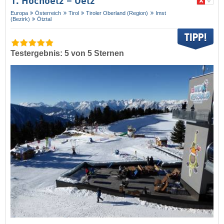
1. Hochoetz – Oetz
Europa
Österreich
Tirol
Tiroler Oberland (Region)
Imst
(Bezirk)
Ötztal
Testergebnis: 5 von 5 Sternen