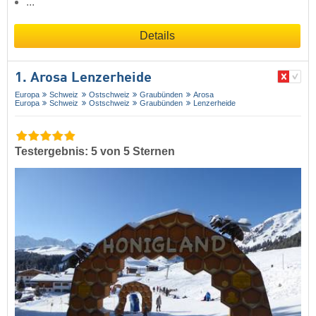
...
Details
1. Arosa Lenzerheide
Europa
Schweiz
Ostschweiz
Graubünden
Arosa
Europa
Schweiz
Ostschweiz
Graubünden
Lenzerheide
Testergebnis: 5 von 5 Sternen