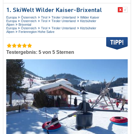
1. SkiWelt Wilder Kaiser-Brixental
Europa
Österreich
Tirol
Tiroler Unterland
Wilder Kaiser
Europa
Österreich
Tirol
Tiroler Unterland
Kitzbüheler
Alpen
Brixental
Europa
Österreich
Tirol
Tiroler Unterland
Kitzbüheler
Alpen
Ferienregion Hohe Salve
Testergebnis: 5 von 5 Sternen