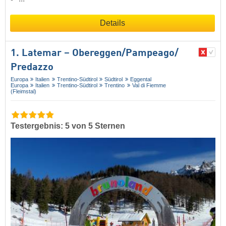
Details
1. Latemar – Obereggen/​Pampeago/​
Predazzo
Europa
Italien
Trentino-Südtirol
Südtirol
Eggental
Europa
Italien
Trentino-Südtirol
Trentino
Val di Fiemme
(Fleimstal)
Testergebnis: 5 von 5 Sternen