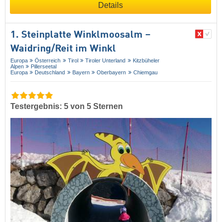
Details
1. Steinplatte Winklmoosalm –
Waidring/​Reit im Winkl
Europa
Österreich
Tirol
Tiroler Unterland
Kitzbüheler
Alpen
Pillerseetal
Europa
Deutschland
Bayern
Oberbayern
Chiemgau
Testergebnis: 5 von 5 Sternen