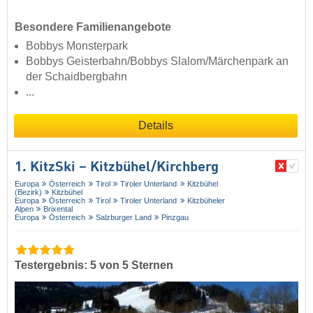
Besondere Familienangebote
Bobbys Monsterpark
Bobbys Geisterbahn/Bobbys Slalom/Märchenpark an
der Schaidbergbahn
...
Details
1. KitzSki – Kitzbühel/​Kirchberg
Europa
Österreich
Tirol
Tiroler Unterland
Kitzbühel
(Bezirk)
Kitzbühel
Europa
Österreich
Tirol
Tiroler Unterland
Kitzbüheler
Alpen
Brixental
Europa
Österreich
Salzburger Land
Pinzgau
Testergebnis: 5 von 5 Sternen