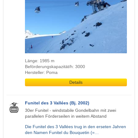
Länge: 1985 m
Beförderungskapazität/h: 3000
Hersteller: Poma
Details
Funitel des 3 Vallées (Bj. 2002)
30er Funitel - windstabile Gondelbahn mit zwei
parallelen Förderseilen in weitem Abstand
Die Funitel des 3 Vallées trug in den erseten Jahren
den Namen Funitel du Bouquetin (=…