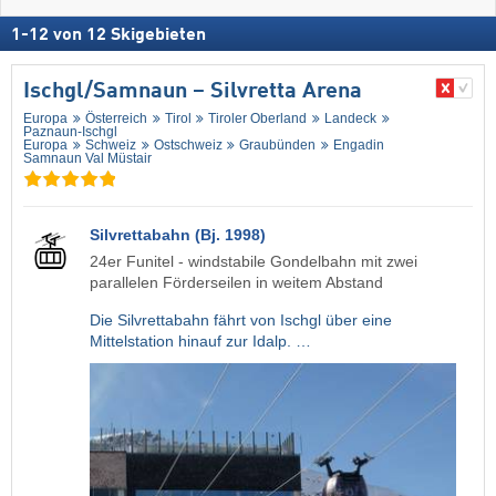
1
-
12
von
12
Skigebieten
Ischgl/​Samnaun – Silvretta Arena
Europa
Österreich
Tirol
Tiroler Oberland
Landeck
Paznaun-Ischgl
Europa
Schweiz
Ostschweiz
Graubünden
Engadin
Samnaun Val Müstair
Silvrettabahn (Bj. 1998)
24er Funitel - windstabile Gondelbahn mit zwei
parallelen Förderseilen in weitem Abstand
Die Silvrettabahn fährt von Ischgl über eine
Mittelstation hinauf zur Idalp. …