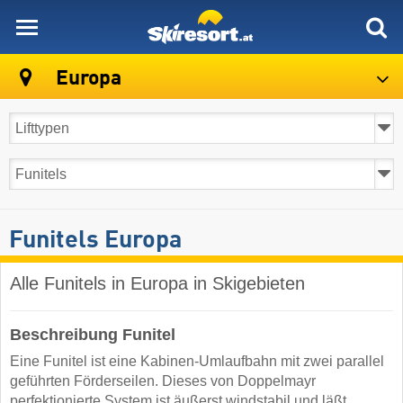
skiresort
Europa
Funitels Europa
Alle Funitels in Europa in Skigebieten
Beschreibung Funitel
Eine Funitel ist eine Kabinen-Umlaufbahn mit zwei parallel
geführten Förderseilen. Dieses von Doppelmayr
perfektionierte System ist äußerst windstabil und läßt