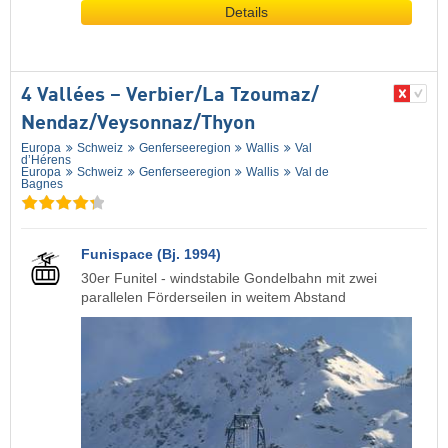
Details
4 Vallées – Verbier/​La Tzoumaz/​
Nendaz/​Veysonnaz/​Thyon
Europa
Schweiz
Genferseeregion
Wallis
Val
d’Hérens
Europa
Schweiz
Genferseeregion
Wallis
Val de
Bagnes
Funispace (Bj. 1994)
30er Funitel - windstabile Gondelbahn mit zwei
parallelen Förderseilen in weitem Abstand