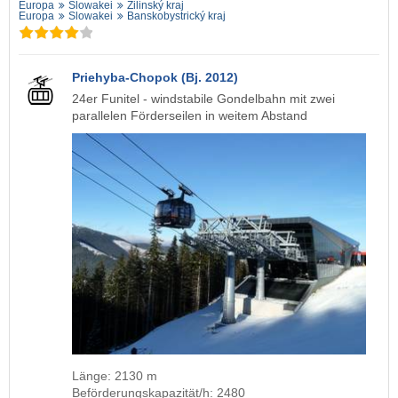
Europa
Slowakei
Žilinský kraj
Europa
Slowakei
Banskobystrický kraj
Priehyba-Chopok (Bj. 2012)
24er Funitel - windstabile Gondelbahn mit zwei
parallelen Förderseilen in weitem Abstand
Länge: 2130 m
Beförderungskapazität/h: 2480