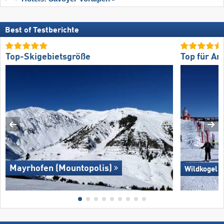
Best of Testberichte
Top-Skigebietsgröße
Top für An
Mayrhofen (Mountopolis)
Wildkogel 