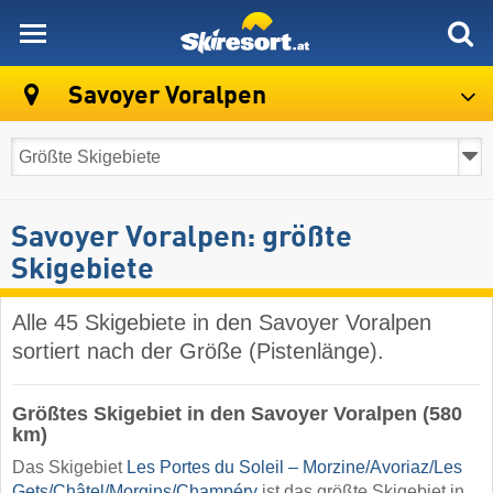
skiresort
Savoyer Voralpen
Savoyer Voralpen: größte
Skigebiete
Alle 45 Skigebiete in den Savoyer Voralpen
sortiert nach der Größe (Pistenlänge).
Größtes Skigebiet in den Savoyer Voralpen (580
km)
Das Skigebiet
Les Portes du Soleil – Morzine/​Avoriaz/​Les
Gets/​Châtel/​Morgins/​Champéry
ist das größte Skigebiet in