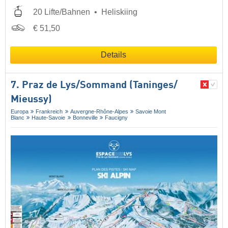
20 Lifte/Bahnen
Heliskiing
€ 51,50
Details
7. Praz de Lys/​Sommand (Taninges/​
Mieussy)
Europa
Frankreich
Auvergne-Rhône-Alpes
Savoie Mont
Blanc
Haute-Savoie
Bonneville
Faucigny