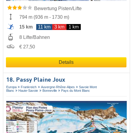
Bewertung Pisten/Lifte
794 m
(
936 m
-
1730 m
)
15 km
11 km
3 km
1 km
8 Lifte/Bahnen
€ 27,50
Details
18. Passy Plaine Joux
Europa
Frankreich
Auvergne-Rhône-Alpes
Savoie Mont
Blanc
Haute-Savoie
Bonneville
Pays du Mont Blanc