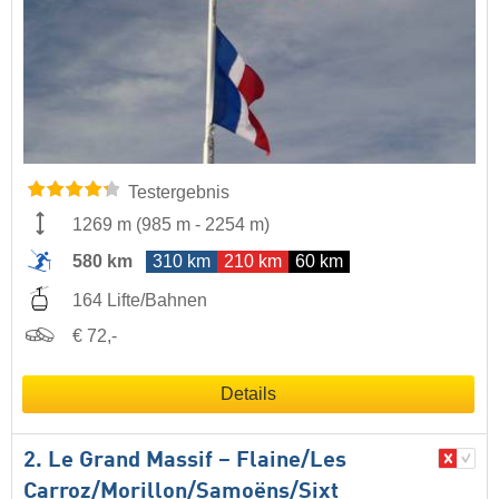
Testergebnis
1269 m
(
985 m
-
2254 m
)
580 km
310 km
210 km
60 km
164 Lifte/Bahnen
€ 72,-
Details
2. Le Grand Massif – Flaine/​Les
Carroz/​Morillon/​Samoëns/​Sixt