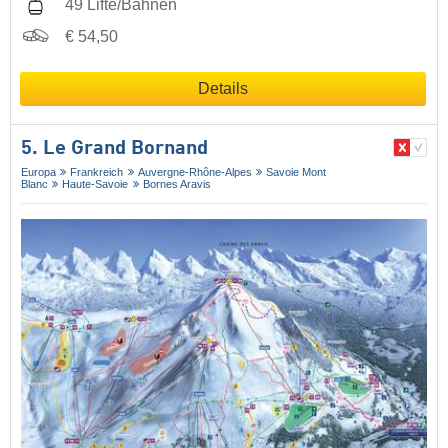
49 Lifte/Bahnen
€ 54,50
Details
5. Le Grand Bornand
Europa
Frankreich
Auvergne-Rhône-Alpes
Savoie Mont
Blanc
Haute-Savoie
Bornes Aravis