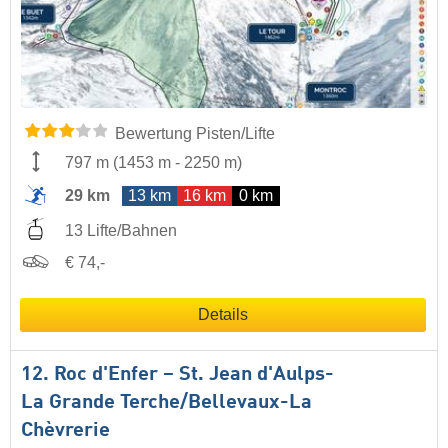
Bewertung Pisten/Lifte
797 m
(
1453 m
-
2250 m
)
29 km
13 km
16 km
0 km
13 Lifte/Bahnen
€ 74,-
Details
12. Roc d'Enfer – St. Jean d'Aulps-
La Grande Terche/​Bellevaux-La
Chèvrerie