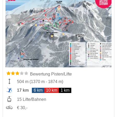
Bewertung Pisten/Lifte
504 m
(
1370 m
-
1874 m
)
17 km
6 km
10 km
1 km
15 Lifte/Bahnen
€ 30,-