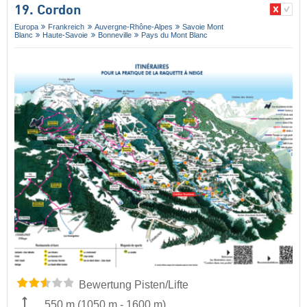
19. Cordon
Europa
Frankreich
Auvergne-Rhône-Alpes
Savoie Mont
Blanc
Haute-Savoie
Bonneville
Pays du Mont Blanc
Bewertung Pisten/Lifte
550 m
(
1050 m
-
1600 m
)