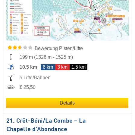
Bewertung Pisten/Lifte
199 m
(
1326 m
-
1525 m
)
10,5 km
6 km
3 km
1,5 km
5 Lifte/Bahnen
€ 25,50
Details
21. Crêt-Béni/​La Combe – La
Chapelle d'Abondance