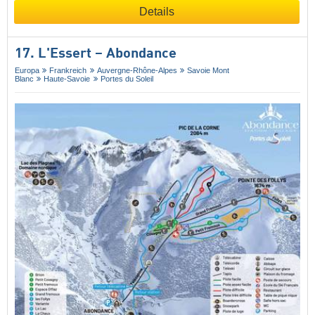
Details
17. L'Essert – Abondance
Europa
Frankreich
Auvergne-Rhône-Alpes
Savoie Mont
Blanc
Haute-Savoie
Portes du Soleil