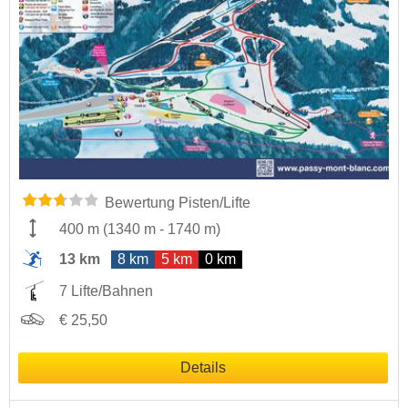
Bewertung Pisten/Lifte
400 m
(
1340 m
-
1740 m
)
13 km
8 km
5 km
0 km
7 Lifte/Bahnen
€ 25,50
Details