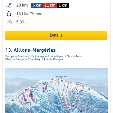
28 km
6 km
21 km
1 km
16 Lifte/Bahnen
€ 39,-
Details
13. Aillons-Margériaz
Europa
Frankreich
Auvergne-Rhône-Alpes
Savoie Mont
Blanc
Savoie
Chambéry
Lac du Bourget