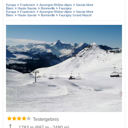
Europa
Frankreich
Auvergne-Rhône-Alpes
Savoie Mont
Blanc
Haute-Savoie
Bonneville
Faucigny
Europa
Frankreich
Auvergne-Rhône-Alpes
Savoie Mont
Blanc
Haute-Savoie
Bonneville
Faucigny Grand Massif
Testergebnis
1783 m
(
697 m
-
2480 m
)