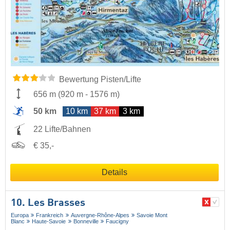
Bewertung Pisten/Lifte
656 m
(
920 m
-
1576 m
)
50 km
10 km
37 km
3 km
22 Lifte/Bahnen
€ 35,-
Details
10. Les Brasses
Europa
Frankreich
Auvergne-Rhône-Alpes
Savoie Mont
Blanc
Haute-Savoie
Bonneville
Faucigny