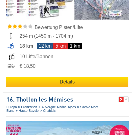
Bewertung Pisten/Lifte
254 m
(
1450 m
-
1704 m
)
18 km
12 km
5 km
1 km
10 Lifte/Bahnen
€ 18,50
Details
16. Thollon les Mémises
Europa
Frankreich
Auvergne-Rhône-Alpes
Savoie Mont
Blanc
Haute-Savoie
Chablais