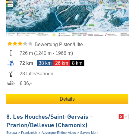
Bewertung Pisten/Lifte
726 m
(
1240 m
-
1966 m
)
72 km
38 km
26 km
8 km
23 Lifte/Bahnen
€ 36,-
Details
8. Les Houches/​Saint-Gervais –
Prarion/​Bellevue (Chamonix)
Europa
Frankreich
Auvergne-Rhône-Alpes
Savoie Mont