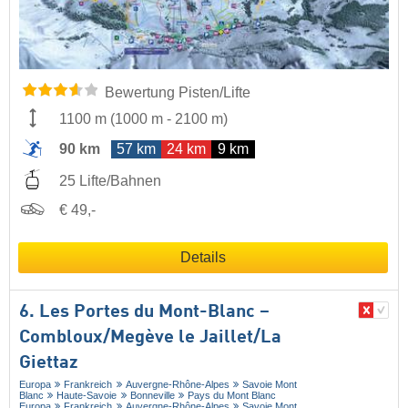
Bewertung Pisten/Lifte
1100 m
(
1000 m
-
2100 m
)
90 km
57 km
24 km
9 km
25 Lifte/Bahnen
€ 49,-
Details
6. Les Portes du Mont-Blanc –
Combloux/​Megève le Jaillet/​La
Giettaz
Europa
Frankreich
Auvergne-Rhône-Alpes
Savoie Mont
Blanc
Haute-Savoie
Bonneville
Pays du Mont Blanc
Europa
Frankreich
Auvergne-Rhône-Alpes
Savoie Mont