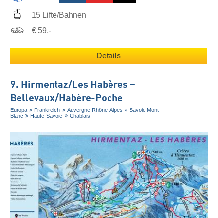
15 Lifte/Bahnen
€ 59,-
Details
9. Hirmentaz/​Les Habères –
Bellevaux/​Habère-Poche
Europa
Frankreich
Auvergne-Rhône-Alpes
Savoie Mont
Blanc
Haute-Savoie
Chablais