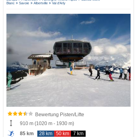
Blanc
Savoie
Albertville
Val d'Arly
Bewertung Pisten/Lifte
910 m
(
1020 m
-
1930 m
)
85 km
28 km
50 km
7 km