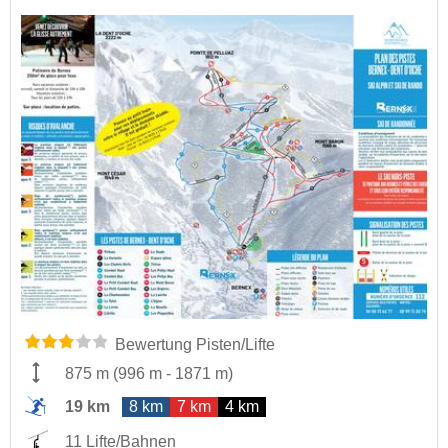
Bewertung Pisten/Lifte
875 m
(
996 m
-
1871 m
)
19 km
8 km
7 km
4 km
11 Lifte/Bahnen