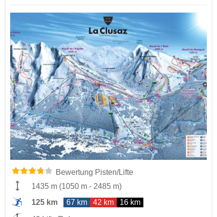
Bewertung Pisten/Lifte
1435 m
(
1050 m
-
2485 m
)
125 km
67 km
42 km
16 km