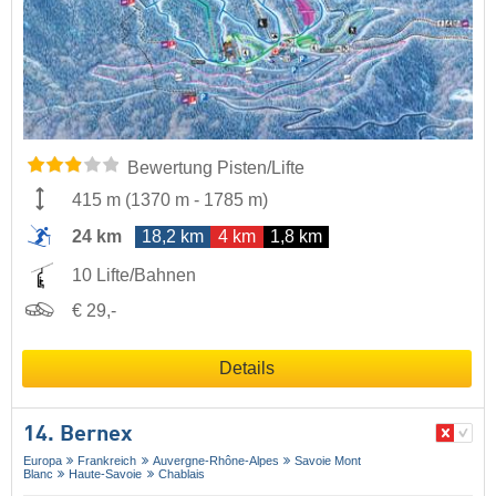
Bewertung Pisten/Lifte
415 m
(
1370 m
-
1785 m
)
24 km
18,2 km
4 km
1,8 km
10 Lifte/Bahnen
€ 29,-
Details
14. Bernex
Europa
Frankreich
Auvergne-Rhône-Alpes
Savoie Mont
Blanc
Haute-Savoie
Chablais