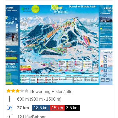
Bewertung Pisten/Lifte
600 m
(
900 m
-
1500 m
)
37 km
18,5 km
15 km
3,5 km
12 Lifte/Bahnen