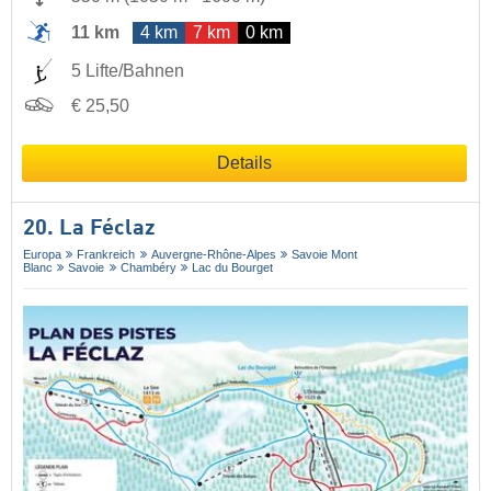
11 km
4 km
7 km
0 km
5 Lifte/Bahnen
€ 25,50
Details
20. La Féclaz
Europa
Frankreich
Auvergne-Rhône-Alpes
Savoie Mont
Blanc
Savoie
Chambéry
Lac du Bourget