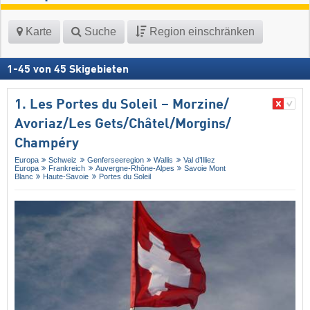
Karte
Suche
Region einschränken
1
-
45
von
45
Skigebieten
1. Les Portes du Soleil – Morzine/​
Avoriaz/​Les Gets/​Châtel/​Morgins/​
Champéry
Europa
Schweiz
Genferseeregion
Wallis
Val d’Illiez
Europa
Frankreich
Auvergne-Rhône-Alpes
Savoie Mont
Blanc
Haute-Savoie
Portes du Soleil