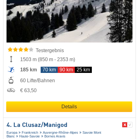
Testergebnis
1503 m
(
850 m
-
2353 m
)
185 km
70 km
90 km
25 km
60 Lifte/Bahnen
€ 63,50
Details
4. La Clusaz/​Manigod
Europa
Frankreich
Auvergne-Rhône-Alpes
Savoie Mont
Blanc
Haute-Savoie
Bornes Aravis