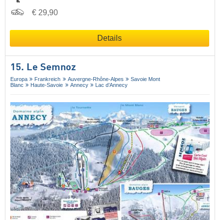
€ 29,90
Details
15. Le Semnoz
Europa
Frankreich
Auvergne-Rhône-Alpes
Savoie Mont
Blanc
Haute-Savoie
Annecy
Lac d’Annecy