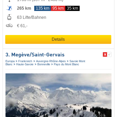
265 km
135 km
95 km
35 km
63 Lifte/Bahnen
€ 61,-
Details
3. Megève/​Saint-Gervais
Europa
Frankreich
Auvergne-Rhône-Alpes
Savoie Mont
Blanc
Haute-Savoie
Bonneville
Pays du Mont Blanc