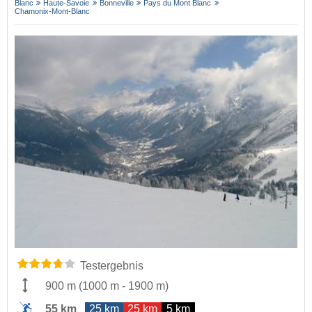
Blanc
Haute-Savoie
Bonneville
Pays du Mont Blanc
Chamonix-Mont-Blanc
Testergebnis
900 m
(
1000 m
-
1900 m
)
55 km
25 km
25 km
5 km