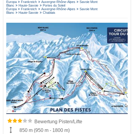
Europa
Frankreich
Auvergne-Rhône-Alpes
Savoie Mont
Blanc
Haute-Savoie
Portes du Soleil
Europa
Frankreich
Auvergne-Rhône-Alpes
Savoie Mont
Blanc
Haute-Savoie
Chablais
Bewertung Pisten/Lifte
850 m
(
950 m
-
1800 m
)