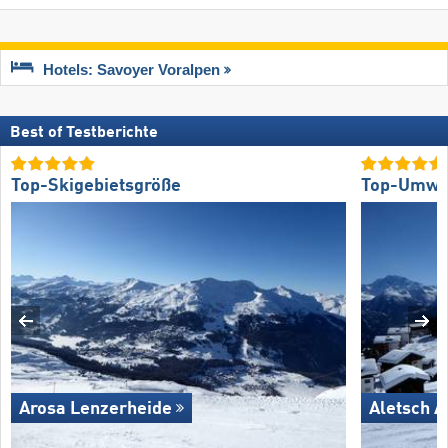
Hotels: Savoyer Voralpen
Best of Testberichte
Top-Skigebietsgröße
Top-Umwel
Arosa Lenzerheide
Aletsch A