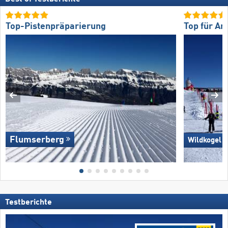
Top-Pistenpräparierung
Top für An
Flumserberg
Wildkogel 
Testberichte