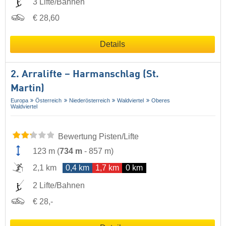
3 Lifte/Bahnen
€ 28,60
Details
2. Arralifte – Harmanschlag (St.
Martin)
Europa
Österreich
Niederösterreich
Waldviertel
Oberes
Waldviertel
Bewertung Pisten/Lifte
123 m
(
734 m
-
857 m
)
2,1 km
0,4 km
1,7 km
0 km
2 Lifte/Bahnen
€ 28,-