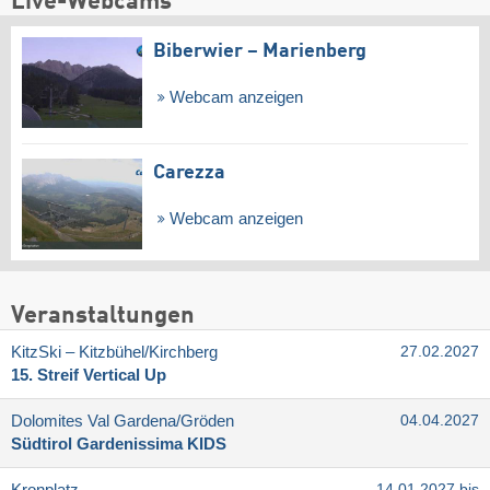
Live-Webcams
Biberwier – Marienberg
Webcam anzeigen
Carezza
Webcam anzeigen
Veranstaltungen
KitzSki – Kitzbühel/​Kirchberg
27.02.2027
15. Streif Vertical Up
Dolomites Val Gardena/​Gröden
04.04.2027
Südtirol Gardenissima KIDS
Kronplatz
14.01.2027 bis