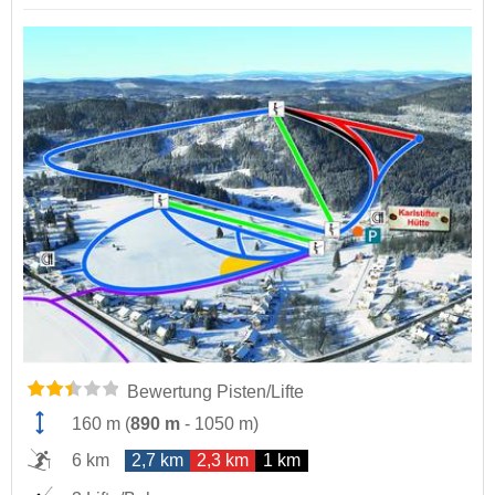
Bewertung Pisten/Lifte
160 m
(
890 m
-
1050 m
)
6 km
2,7 km
2,3 km
1 km