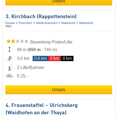
Details
3. Kirchbach (Rappottenstein)
Europa
Österreich
Niederösterreich
Waldviertel
Waldviertel
Mitte
Bewertung Pisten/Lifte
90 m
(
650 m
-
740 m
)
0,6 km
0,6 km
0 km
0 km
2 Lifte/Bahnen
€ 25,-
Details
4. Frauenstaffel – Ulrichsberg
(Waidhofen an der Thaya)