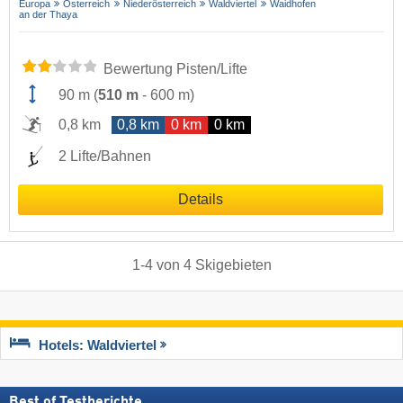
Europa
Österreich
Niederösterreich
Waldviertel
Waidhofen
an der Thaya
Bewertung Pisten/Lifte
90 m
(
510 m
-
600 m
)
0,8 km
0,8 km
0 km
0 km
2 Lifte/Bahnen
Details
1
-
4
von
4
Skigebieten
Hotels: Waldviertel
Best of Testberichte