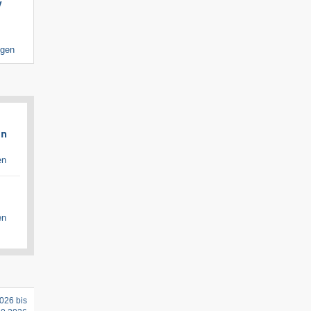
​
igen
en
en
en
026 bis