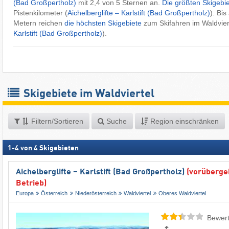
(Bad Großpertholz)
mit 2,4 von 5 Sternen an.
Die größten Skigebi
Pistenkilometer (
Aichelberglifte – Karlstift (Bad Großpertholz)
). Bi
Metern reichen
die höchsten Skigebiete
zum Skifahren im Waldviert
Karlstift (Bad Großpertholz)
).
Skigebiete im Waldviertel
Filtern/Sortieren
Suche
Region einschränken
1
-
4
von
4
Skigebieten
Aichelberglifte – Karlstift (Bad Großpertholz)
(vorüberge
Betrieb)
Europa
Österreich
Niederösterreich
Waldviertel
Oberes Waldviertel
Bewert