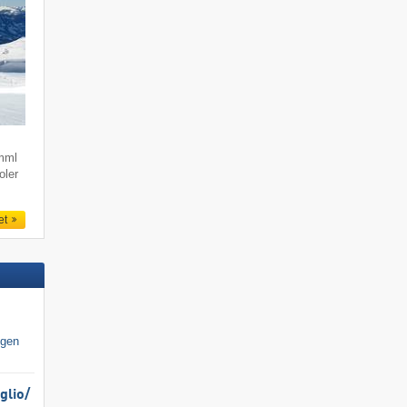
imml
oler
et
igen
lio/​