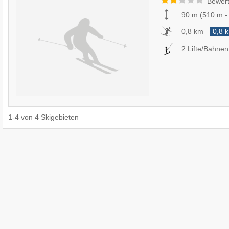
Bewert
90 m
(
510 m
0,8 km
0,8 
2 Lifte/Bahnen
1
-
4
von
4
Skigebieten