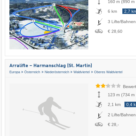
160 m
(
890 m
6 km
2,7 k
3 Lifte/Bahnen
€ 28,60
Arralifte – Harmanschlag (St. Martin)
Europa
Österreich
Niederösterreich
Waldviertel
Oberes Waldviertel
Bewert
123 m
(
734 m
2,1 km
0,4 
2 Lifte/Bahnen
€ 28,-