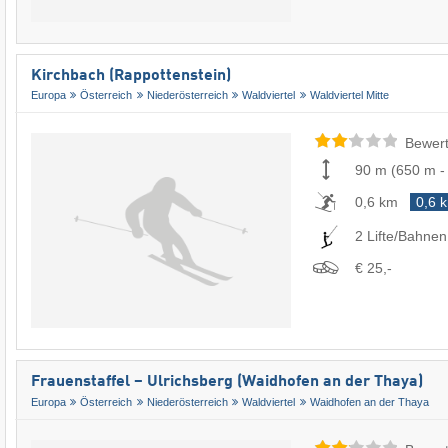
Kirchbach (Rappottenstein)
Europa
Österreich
Niederösterreich
Waldviertel
Waldviertel Mitte
Bewert
90 m
(
650 m
0,6 km
0,6 
2 Lifte/Bahnen
€ 25,-
Frauenstaffel – Ulrichsberg (Waidhofen an der Thaya)
Europa
Österreich
Niederösterreich
Waldviertel
Waidhofen an der Thaya