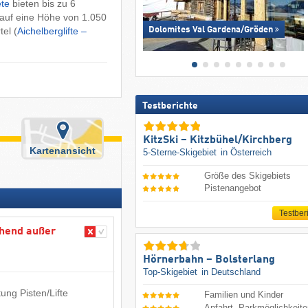
ete
bieten bis zu 6
s auf eine Höhe von 1.050
el (
Aichelberglifte –
Dolomites Val Gardena/​Gröden
Testberichte
KitzSki – Kitzbühel/​Kirchberg
Kartenansicht
5-Sterne-Skigebiet
in Österreich
Größe des Skigebiets
Pistenangebot
Testber
hend außer
Hörnerbahn – Bolsterlang
Top-Skigebiet
in Deutschland
ung Pisten/Lifte
Familien und Kinder
Anfahrt, Parkmöglichkeit