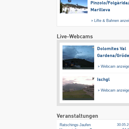
Pinzolo/​Folgàrida/
Marilleva
Lifte & Bahnen anze
Live-Webcams
Dolomites Val
Gardena/​Gröd
Webcam anzeig
Ischgl
Webcam anzeig
Veranstaltungen
Ratschings-Jaufen
30.05.2