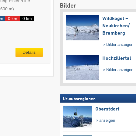
ung Pisten/Lifte
Bilder
-
600 m
)
km
0 km
0 km
Wildkogel –
Neukirchen/​
Bramberg
Bilder anzeigen
Details
Hochzillertal
Bilder anzeigen
Urlaubsregionen
Oberstdorf
anzeigen