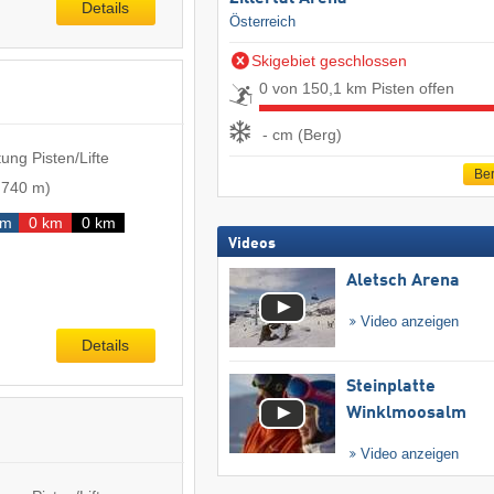
Details
Österreich
Skigebiet geschlossen
0 von 150,1 km Pisten offen
- cm (Berg)
ung Pisten/Lifte
Ber
-
740 m
)
km
0 km
0 km
Videos
Aletsch Arena
Video anzeigen
Details
Steinplatte
Winklmoosalm
Video anzeigen