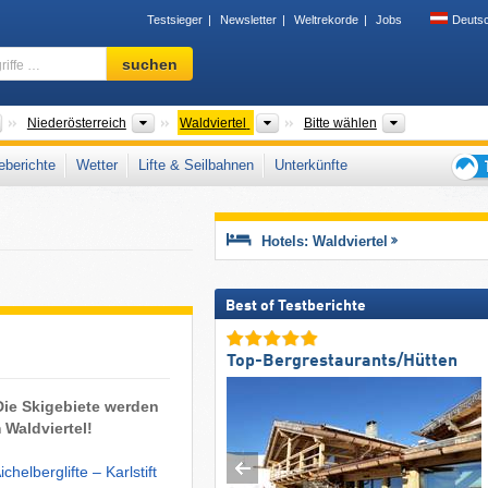
Testsieger
Newsletter
Weltrekorde
Jobs
Deuts
Skigebiet,
suchen
Region,
Begriffe
…
Länder
Bundesländer
Tourismusregionen
Bezirke, Tou
Niederösterreich
Waldviertel
Bitte wählen
berichte
Wetter
Lifte & Seilbahnen
Unterkünfte
Tipps
für
den
Hotels: Waldviertel
Skiur
Best of Testberichte
Top-Bergrestaurants/Hütten
 Die Skigebiete werden
 Waldviertel!
ichelberglifte – Karlstift