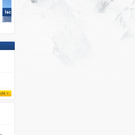
Ischgl
Arosa Lenzerheide
icht
en