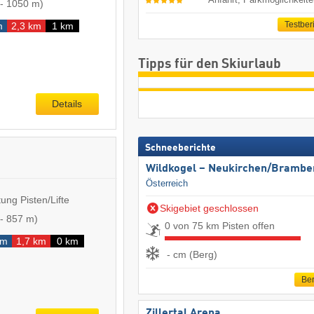
-
1050 m
)
Testber
m
2,3 km
1 km
Tipps für den Skiurlaub
Details
Schneeberichte
Wildkogel – Neukirchen/​Brambe
Österreich
ung Pisten/Lifte
Skigebiet geschlossen
-
857 m
)
0 von 75 km Pisten offen
km
1,7 km
0 km
- cm (Berg)
Ber
Zillertal Arena