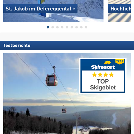
St. Jakob im Defereggental
Hochficht
Testberichte