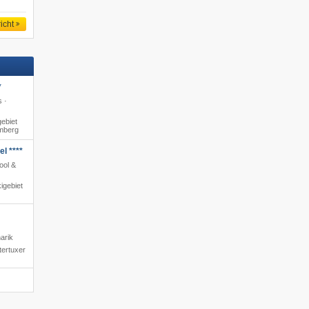
icht
*
s ·
ebiet
amberg
l ****
ool &
igebiet
arik
tertuxer