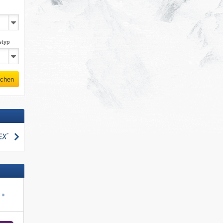
styp
chen
suchen
s