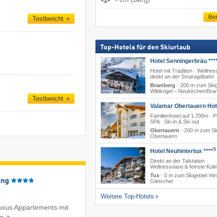
Ber
Testbericht
Top-Hotels für den Skiurlaub
Hotel Senningerbräu ***
Hotel mit Tradition · Wellnes
direkt an der Smaragdbahn
Bramberg
·
200 m zum Skig
Wildkogel – Neukirchen/​Br
Testbericht
Valamar Obertauern Hote
Familienhotel auf 1.700m · P
SPA · Ski in & Ski out
Obertauern
·
200 m zum Sk
Obertauern
S
Hotel Neuhintertux ****
Direkt an der Talstation ·
Wellnessoase & feinste Kulin
Tux
·
0 m zum Skigebiet Hin
ing
Gletscher
Weitere Top-Hotels
Luxus Appartements mit