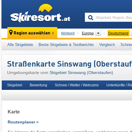
skiresort
Kontinente
Region auswählen
Weltweit
Europa
Deutschland
Dieses Skigebiet liegt auch in:
3TälerPass
,
Alle Skigebiete
Beste Skigebiete & Testberichte
Vergleich
Schnee
Westeuropa
,
Mitteleuropa
,
Europäische Uni
Straßenkarte Sinswang (Oberstauf
Umgebungskarte vom
Skigebiet Sinswang (Oberstaufen)
Skigebiet
Bewertung
Schnee / Wetter / Webcams
Unterkünfte / R
Karte
Routenplaner »