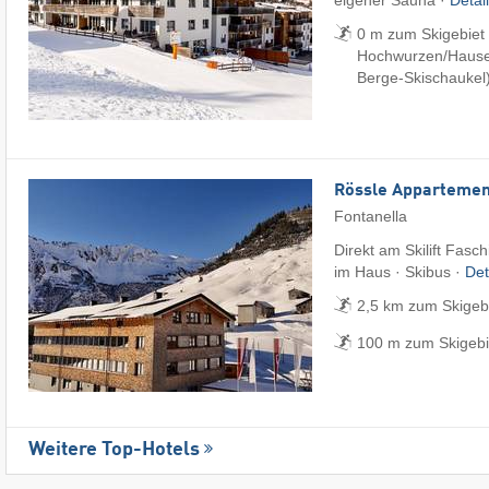
eigener Sauna ·
Detai
0 m zum Skigebiet 
Hochwurzen/​Hauser
Berge-Skischaukel
Rössle Appartemen
Fontanella
Direkt am Skilift Fasc
im Haus · Skibus ·
Det
2,5 km zum Skigeb
100 m zum Skigebi
Weitere Top-Hotels