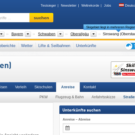
Testsieger
Newsletter
Weltrekorde
Jobs
Deuts
Skigebiet,
suchen
Region,
Skigebiet liegt in mehreren Regio
Begriffe
…
Länder
Bundesländer
Bezirke
Landkreise
Bayern
Schwaben
Oberallgäu
Sinswang (Obersta
Bayerisches Alpenvorland
,
Meilenweiss
,
Allgäu
,
Südbayern
,
Süddeutschland
,
berichte
Wetter
Lifte & Seilbahnen
Unterkünfte
on
Tipps
für
en)
den
Skiur
eisen
Verleih
Skischulen
Anreise
Kontakt
PKW
Flugzeug & Bahn
Anfahrtsskizze
Straße
Unterkünfte suchen
Anreise – Abreise