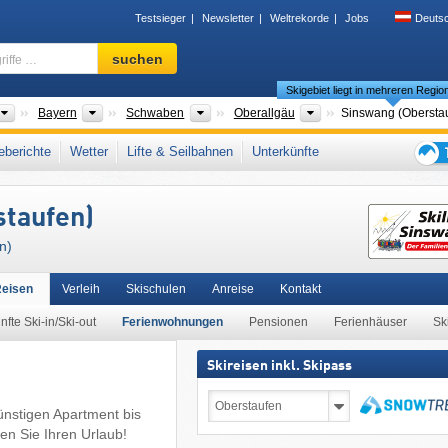
Testsieger
Newsletter
Weltrekorde
Jobs
Deuts
Skigebiet,
suchen
Region,
Skigebiet liegt in mehreren Regio
Begriffe
…
Länder
Bundesländer
Bezirke
Landkreise
Bayern
Schwaben
Oberallgäu
Sinswang (Obersta
Bayerisches Alpenvorland
,
Meilenweiss
,
Allgäu
,
Südbayern
,
Süddeutschland
,
berichte
Wetter
Lifte & Seilbahnen
Unterkünfte
on
Tipps
für
taufen)
den
Skiur
n)
Reisen
Verleih
Skischulen
Anreise
Kontakt
nfte Ski-in/Ski-out
Ferienwohnungen
Pensionen
Ferienhäuser
Sk
Skireisen inkl. Skipass
Skireisen
inkl.
ünstigen Apartment bis
Skipass
suchen
en Sie Ihren Urlaub!