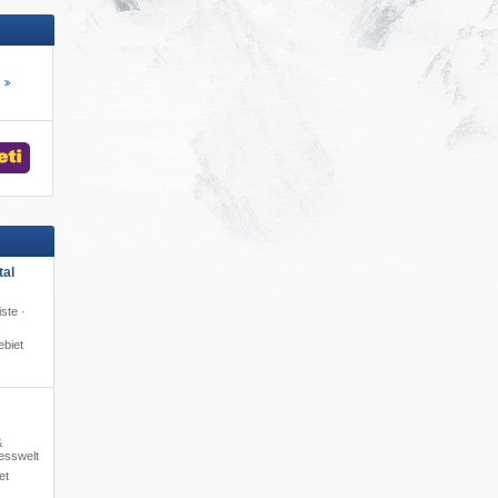
s
tal
ste ·
s
ebiet
&
nesswelt
et