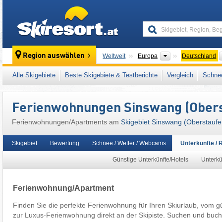
skiresort
Kontinente
Region auswählen
Weltweit
Europa
Deutschland
Dieses Skigebiet liegt auch in:
3TälerPass
,
Alle Skigebiete
Beste Skigebiete & Testberichte
Vergleich
Schnee
Westeuropa
,
Mitteleuropa
,
Europäische Uni
Ferienwohnungen Sinswang (Obers
Ferienwohnungen/Apartments am
Skigebiet Sinswang (Oberstaufe
Skigebiet
Bewertung
Schnee / Wetter / Webcams
Unterkünfte / 
Günstige Unterkünfte/Hotels
Unterkü
Ferienwohnung/Apartment
Finden Sie die perfekte Ferienwohnung für Ihren Skiurlaub, vom g
zur Luxus-Ferienwohnung direkt an der Skipiste. Suchen und buch