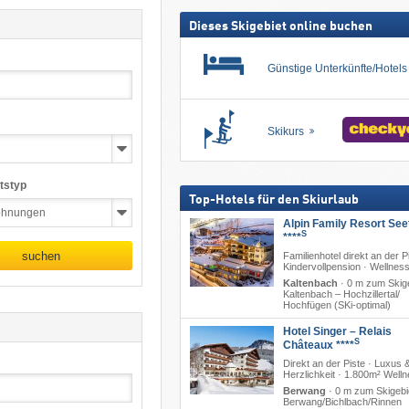
Dieses Skigebiet online buchen
Günstige Unterkünfte/Hotel
Skikurs
tstyp
Top-Hotels für den Skiurlaub
Alpin Family Resort See
S
****
suchen
Familienhotel direkt an der Pi
Kindervollpension · Wellnes
Kaltenbach
·
0 m zum Skig
Kaltenbach – Hochzillertal/​
Hochfügen (SKi-optimal)
Hotel Singer – Relais
S
Châteaux ****
Direkt an der Piste · Luxus 
Herzlichkeit · 1.800m² Well
Berwang
·
0 m zum Skigebi
Berwang/​Bichlbach/​Rinnen