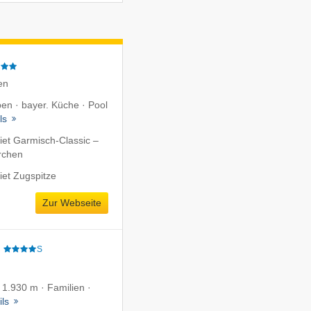
en
ben · bayer. Küche · Pool
ils
iet Garmisch-Classic –
rchen
iet Zugspitze
Zur Webseite
e
S
f 1.930 m · Familien ·
ils