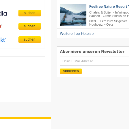
Feelfree Nature Resort *
Chalets & Suiten · Infinitypoo
Saunen · Gratis Skibus ab H
Oetz
·
1 km zum Skigebiet
Hochoetz – Oetz
Weitere Top-Hotels
Abonniere unseren Newsletter
E-
Mail
Anmelden