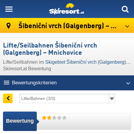
skiresort
Šibeniční vrch (Galgenberg) – Mnichovice
Lifte/Seilbahnen Šibeniční vrch
(Galgenberg) – Mnichovice
Lifte/Seilbahnen im
Skigebiet Šibeniční vrch (Galgenberg) – Mnichovice
Skiresort.at Bewertung
Bewertungskriterien
Bewertung