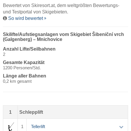
Bewertet von
Skiresort.at
, dem weltgrößten Bewertungs-
und Testportal von Skigebieten.
So wird bewertet
Skilifte/Aufstiegsanlagen vom Skigebiet Šibeniční vrch
(Galgenberg) – Mnichovice
Anzahl Lifte/Seilbahnen
2
Gesamte Kapazität
1200 Personen/Std.
Länge aller Bahnen
0,2 km gesamt
1
Schlepplift
1
Tellerlift