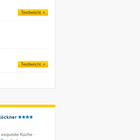
Testbericht
Testbericht
löckner
exquisite Küche ·