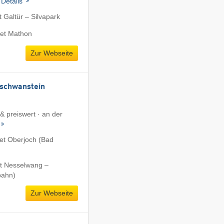
·
Details
 Galtür – Silvapark
et Mathon
Zur Webseite
uschwanstein
 & preiswert · an der
et Oberjoch (Bad
t Nesselwang –
bahn)
Zur Webseite