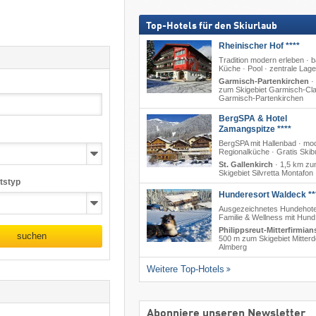
Top-Hotels für den Skiurlaub
Rheinischer Hof ****
Tradition modern erleben · b
Küche · Pool · zentrale Lage
Garmisch-Partenkirchen
·
zum Skigebiet Garmisch-Cla
Garmisch-Partenkirchen
BergSPA & Hotel
Zamangspitze ****
BergSPA mit Hallenbad · mo
Regionalküche · Gratis Skib
St. Gallenkirch
·
1,5 km z
Skigebiet Silvretta Montafon
tstyp
Hunderesort Waldeck **
Ausgezeichnetes Hundehote
Familie & Wellness mit Hund
Philippsreut-Mitterfirmian
suchen
500 m zum Skigebiet Mitterd
Almberg
Weitere Top-Hotels
Abonniere unseren Newsletter