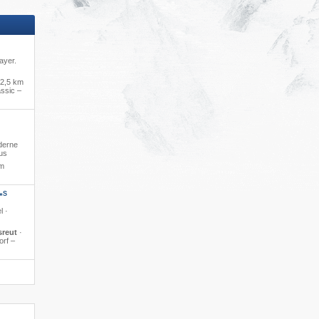
ayer.
2,5 km
ssic –
derne
us
um
S
*
l ·
sreut
·
orf –