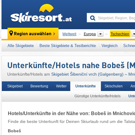
skiresort
Kontinente
Region auswählen
Weltweit
Europa
Tschechien
Dieses Skigebiet liegt auch in:
Osteuropa
,
M
Alle Skigebiete
Beste Skigebiete & Testberichte
Vergleich
Schnee
Unterkünfte/Hotels nahe Bobeš (M
Unterkünfte/Hotels am
Skigebiet Šibeniční vrch (Galgenberg) – Mn
Skigebiet
Bewertung
Wetter
Unterkünfte
Skischulen
An
Günstige Unterkünfte/Hotels
Unt
Hotels/Unterkünfte in der Nähe von: Bobeš in Mnichovi
Finde die beste Unterkunft für Deinen Skiurlaub rund um die Talsta
Bobeš