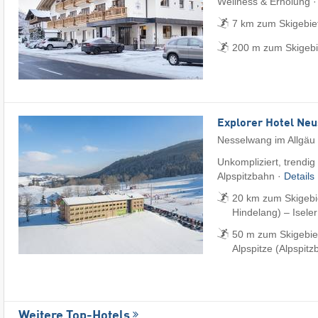
Wellness & Erholung 
7 km zum Skigebiet
200 m zum Skigebi
Explorer Hotel Ne
Nesselwang im Allgäu
Unkompliziert, trendig
Alpspitzbahn ·
Details
20 km zum Skigebi
Hindelang) – Iseler
50 m zum Skigebie
Alpspitze (Alpspitz
Weitere Top-Hotels