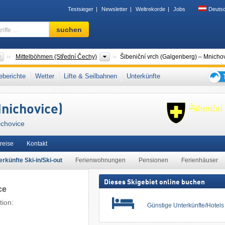
Testsieger
Newsletter
Weltrekorde
Jobs
Deuts
Skigebiet,
suchen
Region,
Begriffe
…
Länder
Regionen
Mittelböhmen (Střední Čechy)
Šibeniční vrch (Galgenberg) – Mnicho
itteleuropa
,
Europäische Union
berichte
Wetter
Lifte & Seilbahnen
Unterkünfte
Tipps
für
nichovice)
den
Skiur
ichovice
reise
Kontakt
erkünfte Ski-in/Ski-out
Ferienwohnungen
Pensionen
Ferienhäuser
Dieses Skigebiet online buchen
ce
tion:
Günstige Unterkünfte/Hotel