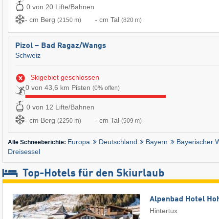
0 von 20 Lifte/Bahnen
- cm Berg
- cm Tal
(2150 m)
(820 m)
Pizol – Bad Ragaz/​Wangs
Schweiz
Skigebiet geschlossen
0 von 43,6 km Pisten
(0% offen)
0 von 12 Lifte/Bahnen
- cm Berg
- cm Tal
(2250 m)
(509 m)
Europa
Deutschland
Bayern
Bayerischer 
Alle Schneeberichte:
Dreisessel
Top-Hotels für den Skiurlaub
Alpenbad Hotel Ho
Hintertux