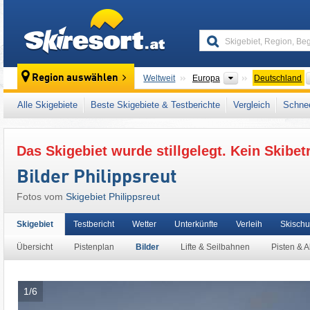
skiresort
Kontinente
Region auswählen
Weltweit
Europa
Deutschland
Dieses Skigebiet liegt auch in:
Freyung-Gra
Alle Skigebiete
Beste Skigebiete & Testberichte
Vergleich
Schnee
Westeuropa
,
Mitteleuropa
,
Europäische Uni
Das Skigebiet wurde stillgelegt. Kein Skibet
Bilder Philippsreut
Fotos vom
Skigebiet Philippsreut
Skigebiet
Testbericht
Wetter
Unterkünfte
Verleih
Skischu
Übersicht
Pistenplan
Bilder
Lifte & Seilbahnen
Pisten & A
1/6