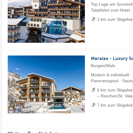
Top Lage am Sonnenhan
Talabfahrt zum Hotel 
1 km zum Skigebiet
Maraias - Luxury S
Burgeis/Mals
Modern & individuell ·
Panoramapool · Saun
6 km zum Skigebie
– Reschen/​St. Vale
7 km zum Skigebie