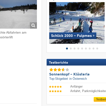
chte Abfahrten am
Schlick 2000 – Fulpmes
sörterlift
Testberichte
Sonnenkopf – Klösterle
Top-Skigebiet
in Österreich
Anfänger
Anfahrt, Parkmöglichkeit
Testber