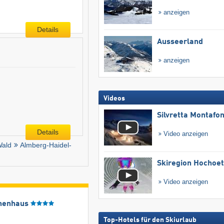
anzeigen
Details
Ausseerland
anzeigen
Videos
Silvretta Montafo
Details
Video anzeigen
Wald
Almberg-Haidel-
Skiregion Hochoe
Video anzeigen
henhaus
Top-Hotels für den Skiurlaub