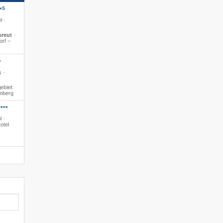
S
*
l ·
sreut
·
orf –
*
s ·
ebiet
amberg
***
l ·
otel