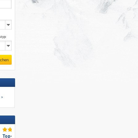
styp
chen
s
Top-Skigebietsgröße
Top-Pistenpräparierung