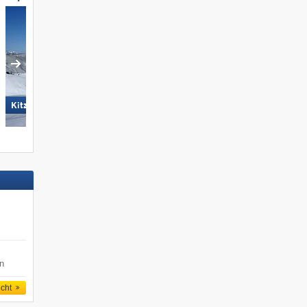
Skizentrum Hochpustertal
KitzSki – Kitzbühel/​Kirchberg
Sillian
en
icht