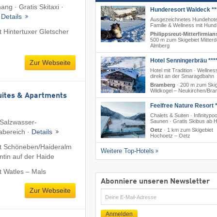
g · Gratis Skitaxi ·
Hunderesort Waldeck **
·
Details
Ausgezeichnetes Hundehote
Familie & Wellness mit Hund
 Hintertuxer Gletscher
Philippsreut-Mitterfirmian
500 m zum Skigebiet Mitterd
Almberg
Hotel Senningerbräu ***
Zur Webseite
Hotel mit Tradition · Wellnes
direkt an der Smaragdbahn
Bramberg
·
200 m zum Skig
Wildkogel – Neukirchen/​Br
uites & Apartments
Feelfree Nature Resort *
Chalets & Suiten · Infinitypoo
 Salzwasser-
Saunen · Gratis Skibus ab H
Oetz
·
1 km zum Skigebiet
abereich ·
Details
Hochoetz – Oetz
t Schöneben/​Haideralm
Weitere Top-Hotels
ntin auf der Haide
t Watles – Mals
Abonniere unseren Newsletter
Zur Webseite
E-
Mail
Anmelden