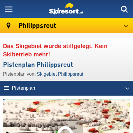
skiresort
Philippsreut
Das Skigebiet wurde stillgelegt. Kein
Skibetrieb mehr!
Pistenplan Philippsreut
Pistenplan vom
Skigebiet Philippsreut
Pistenplan