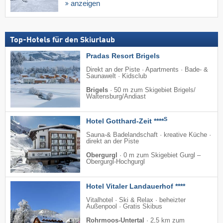
anzeigen
Top-Hotels für den Skiurlaub
Pradas Resort Brigels
Direkt an der Piste · Apartments · Bade- &
Saunawelt · Kidsclub
Brigels
·
50 m zum Skigebiet Brigels/​
Waltensburg/​Andiast
S
Hotel Gotthard-Zeit ****
Sauna-& Badelandschaft · kreative Küche ·
direkt an der Piste
Obergurgl
·
0 m zum Skigebiet Gurgl –
Obergurgl-Hochgurgl
Hotel Vitaler Landauerhof ****
Vitalhotel · Ski & Relax · beheizter
Außenpool · Gratis Skibus
Rohrmoos-Untertal
·
2,5 km zum