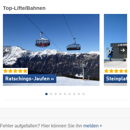
Top-Lifte/Bahnen
Ratschings-Jaufen »
Steinplat
Fehler aufgefallen? Hier können Sie ihn
melden