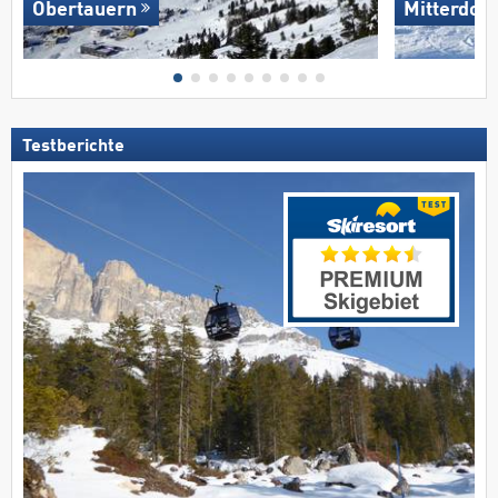
Obertauern
Mitterdor
Testberichte