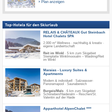
Plan anzeigen
Top-Hotels für den Skiurlaub
RELAIS & CHÂTEAUX Gut Steinbach
Hotel Chalets SPA
2.000 m² Wellness · nachhaltig & kreativ ·
eigene Landwirtschaft
Reit im Winkl
·
5 km zum Skigebiet
Steinplatte Winklmoosalm – Waidring/​Reit
im Winkl
Maraias - Luxury Suites &
Apartments
Modern & individuell · Salzwasser-
Panoramapool · Saunabereich
Burgeis/Mals
·
6 km zum Skigebiet
Schöneben/​Haideralm – Reschen/​St.
Valentin auf der Haide
Apparthotel AlpenChalet ****