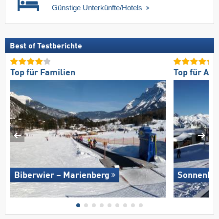
Günstige Unterkünfte/Hotels
Best of Testberichte
Top für Familien
Top für An
Biberwier – Marienberg
Sonnenkop