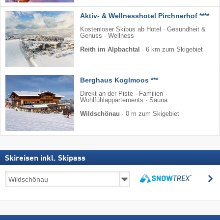
Aktiv- & Wellnesshotel Pirchnerhof ****
Kostenloser Skibus ab Hotel · Gesundheit &
Genuss · Wellness
Reith im Alpbachtal
·
6 km zum Skigebiet
Berghaus Koglmoos ***
Direkt an der Piste · Familien ·
Wohlfühlappartements · Sauna
Wildschönau
·
0 m zum Skigebiet
Skireisen inkl. Skipass
Skireisen
s
inkl.
suchen
Skipass