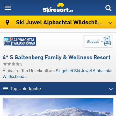
skiresort
Ski Juwel Alpbachtal Wildschönau
Skipass
4* S Galtenberg Family & Wellness Resort
S
Alpbach · Top Unterkunft am
Skigebiet Ski Juwel Alpbachtal
Wildschönau
Top Unterkünfte