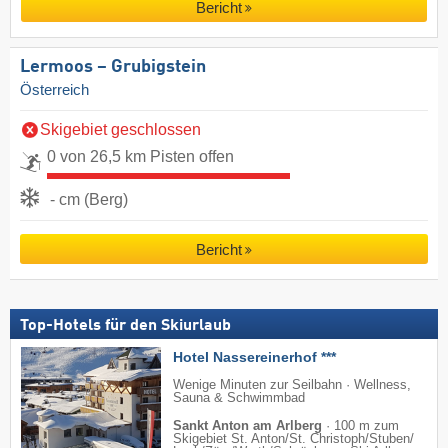
Bericht
Lermoos – Grubigstein
Österreich
Skigebiet geschlossen
0 von 26,5 km Pisten offen
- cm (Berg)
Bericht
Top-Hotels für den Skiurlaub
Hotel Nassereinerhof ***
Wenige Minuten zur Seilbahn · Wellness,
Sauna & Schwimmbad
Sankt Anton am Arlberg
·
100 m zum
Skigebiet St. Anton/​St. Christoph/​Stuben/​