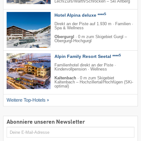
Lech/​Zürs/​Warth/​Schröcken – Ski Arlberg
S
Hotel Alpina deluxe ****
Direkt an der Piste auf 1.930 m · Familien ·
Spa & Wellness
Obergurgl
·
0 m zum Skigebiet Gurgl –
Obergurgl-Hochgurgl
S
Alpin Family Resort Seetal ****
Familienhotel direkt an der Piste ·
Kindervollpension · Wellness
Kaltenbach
·
0 m zum Skigebiet
Kaltenbach – Hochzillertal/​Hochfügen (SKi-
optimal)
Weitere Top-Hotels
Abonniere unseren Newsletter
E-
Mail