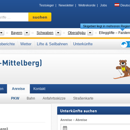
Testsieger
Newsletter
Weltrekorde
Jobs
Deuts
Skigebiet,
suchen
Region,
Skigebiet liegt in mehreren Regio
Begriffe
…
Länder
Bundesländer
Bezirke
Landkreise
Bayern
Schwaben
Oberallgäu
Ellegglifte – Faiste
en
,
Allgäu
,
Deutsche Alpen
,
Südbayern
,
Nördliche Ostalpen
,
Süddeutschland
,
Ost
berichte
Wetter
Lifte & Seilbahnen
Unterkünfte
che Union
Tipps
für
-Mittelberg)
den
Skiur
en
Anreise
Kontakt
PKW
Bahn
Anfahrtsskizze
Straßenkarte
Unterkünfte suchen
Anreise – Abreise
berg)