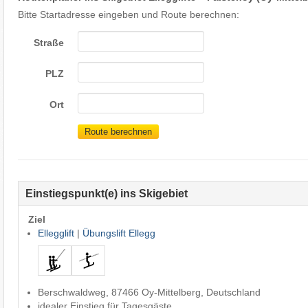
Bitte Startadresse eingeben und Route berechnen:
Straße
PLZ
Ort
Route berechnen
Einstiegspunkt(e) ins Skigebiet
Ziel
Ellegglift
|
Übungslift Ellegg
Berschwaldweg, 87466 Oy-Mittelberg, Deutschland
idealer Einstieg für Tagesgäste