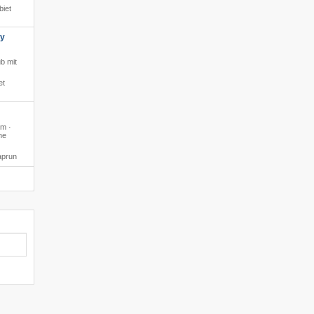
biet
ly
ub mit
et
0m ·
he
aprun