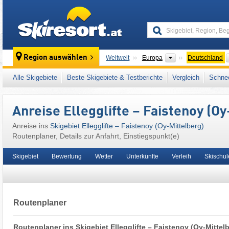
skiresort
Kontinente
Region auswählen
Weltweit
Europa
Deutschland
Dieses Skigebiet liegt auch in:
Allgäuer Alp
Alle Skigebiete
Beste Skigebiete & Testberichte
Vergleich
Schnee
Alpen
,
Westeuropa
,
Mitteleuropa
,
Europäis
Anreise Ellegglifte – Faistenoy (Oy
Anreise ins
Skigebiet Ellegglifte – Faistenoy (Oy-Mittelberg)
Routenplaner, Details zur Anfahrt, Einstiegspunkt(e)
Skigebiet
Bewertung
Wetter
Unterkünfte
Verleih
Skischul
Routenplaner
Routenplaner ins Skigebiet Ellegglifte – Faistenoy (Oy-Mittel