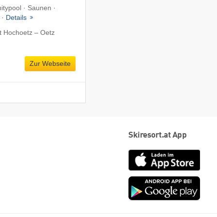
nitypool · Saunen ·
 ·
Details
t Hochoetz – Oetz
Zur Webseite
Skiresort.at App
App
Store
Goog
play