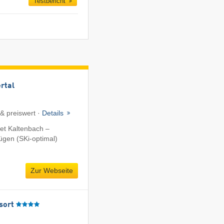
Testbericht
ertal
 & preiswert ·
Details
et Kaltenbach –
fügen (SKi-optimal)
Zur Webseite
sort