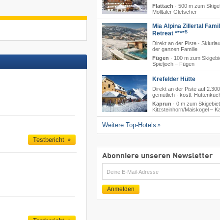
Flattach
·
500 m zum Skige
Mölltaler Gletscher
Mia Alpina Zillertal Fami
S
Retreat ****
Direkt an der Piste · Skiurla
der ganzen Familie
Fügen
·
100 m zum Skigebi
Spieljoch – Fügen
Krefelder Hütte
Direkt an der Piste auf 2.30
gemütlich · köstl. Hüttenküc
Kaprun
·
0 m zum Skigebiet
Kitzsteinhorn/​Maiskogel – K
Weitere Top-Hotels
Testbericht
Abonniere unseren Newsletter
E-
Mail
Anmelden