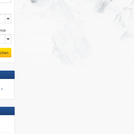
styp
chen
s