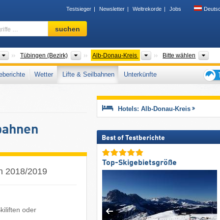
Testsieger
Newsletter
Weltrekorde
Jobs
Deuts
Skigebiet,
suchen
Region,
Begriffe
…
Bundesländer
Bezirke
Landkreise
Geb
Tübingen (Bezirk)
Alb-Donau-Kreis
Bitte wählen
berichte
Wetter
Lifte & Seilbahnen
Unterkünfte
Tipps
für
den
Hotels: Alb-Donau-Kreis
Skiur
lbahnen
Best of Testberichte
Top-Skigebietsgröße
on 2018/2019
iliften oder