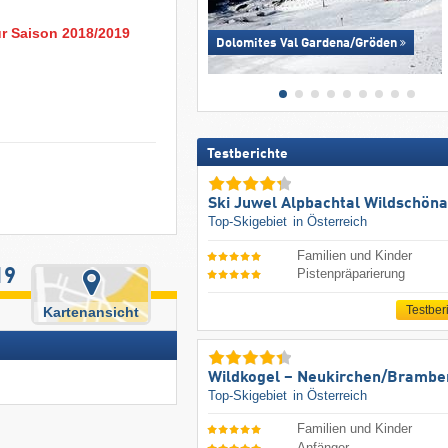
ur Saison 2018/2019
Dolomites Val Gardena/​Gröden
Testberichte
Ski Juwel Alpbachtal Wildschön
Top-Skigebiet
in Österreich
Familien und Kinder
19
Pistenpräparierung
Testber
Kartenansicht
Wildkogel – Neukirchen/​Brambe
Top-Skigebiet
in Österreich
Familien und Kinder
Anfänger