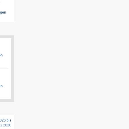
n
igen
en
en
026 bis
12.2026