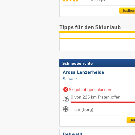
Testber
Tipps für den Skiurlaub
Schneeberichte
Arosa Lenzerheide
Schweiz
Skigebiet geschlossen
0 von 225 km Pisten offen
- cm (Berg)
Ber
Bellwald