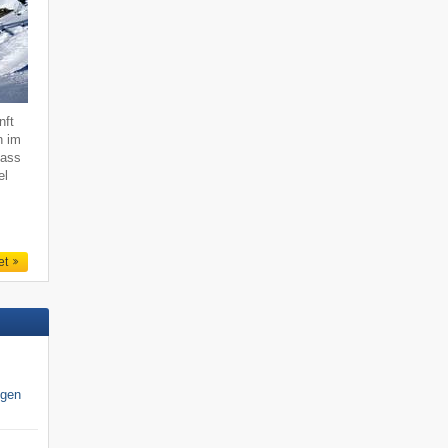
nft
n im
dass
el
et
igen