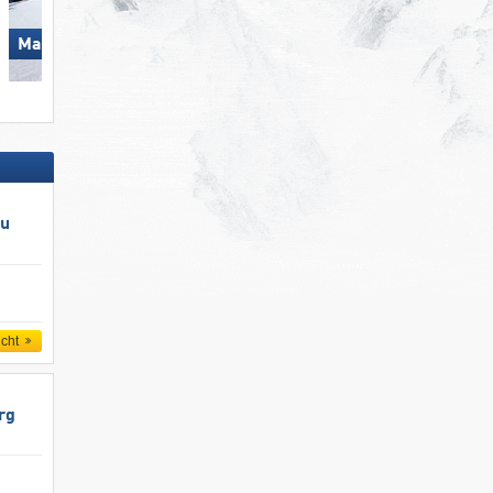
Mayrhofen (Mountopolis)
Schöneben-Haideralm
au
icht
rg