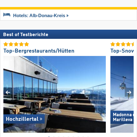
Hotels: Alb-Donau-Kreis
Best of Testberichte
Top-Bergrestaurants/Hütten
Top-Snow
Madonna di 
Hochzillertal
Marilleva