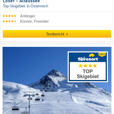
Loser – Altaussee
Top-Skigebiet
in Österreich
Anfänger
Könner, Freerider
Testbericht