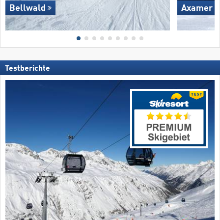
Bellwald
Axamer L
Testberichte