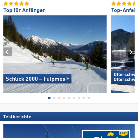
Top für Anfänger
Top-Anfah
Ofterschwa
Schlick 2000 – Fulpmes
Ofterschwa
Testberichte