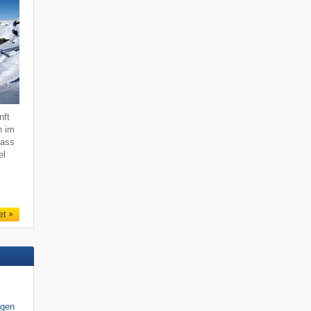
nft
n im
dass
el
et
igen