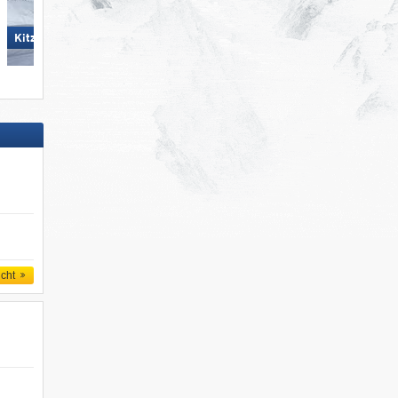
Pfelders
KitzSki – Kitzbühel/​Kirchberg
icht