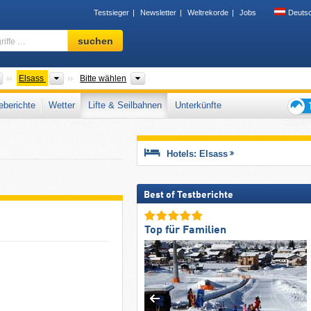
Testsieger
Newsletter
Weltrekorde
Jobs
Deuts
Skigebiet,
suchen
Region,
Begriffe
…
Länder
Alte Regionen
Gebirgszug, Départements, Tourismusreg
Elsass
Bitte wählen
berichte
Wetter
Lifte & Seilbahnen
Unterkünfte
Tipps
für
den
Hotels: Elsass
Skiur
Best of Testberichte
Top für Familien