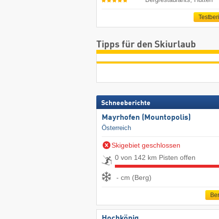
Testber
Tipps für den Skiurlaub
Schneeberichte
Mayrhofen (Mountopolis)
Österreich
Skigebiet geschlossen
0 von 142 km Pisten offen
- cm (Berg)
Ber
Hochkönig