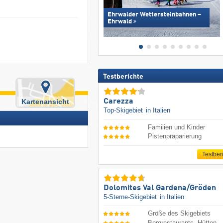
Ehrwalder Wettersteinbahnen –
Ehrwald
Testberichte
Carezza
Kartenansicht
Top-Skigebiet
in Italien
Familien und Kinder
Pistenpräparierung
Testber
Dolomites Val Gardena/​Gröden
5-Sterne-Skigebiet
in Italien
Größe des Skigebiets
Bergrestaurants, Hütten