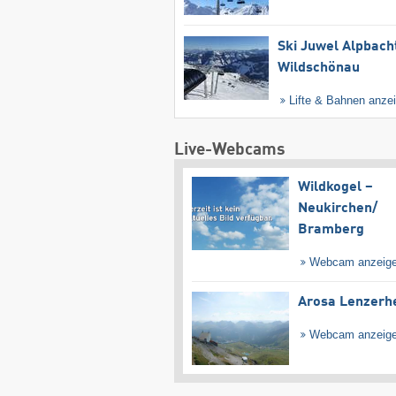
Ski Juwel Alpbach
Wildschönau
Lifte & Bahnen anze
Live-Webcams
Wildkogel –
Neukirchen/​
Bramberg
Webcam anzeig
Arosa Lenzerh
Webcam anzeig