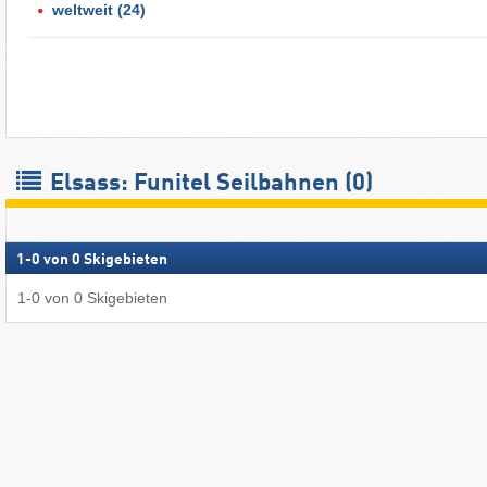
weltweit
(24)
Elsass: Funitel Seilbahnen (0)
1
-
0
von
0
Skigebieten
1
-
0
von
0
Skigebieten