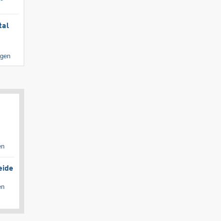
tal
igen
en
eide
en