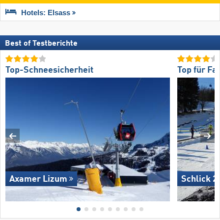
Hotels: Elsass
Best of Testberichte
Top-Schneesicherheit
Top für Fa
Axamer Lizum
Schlick 2