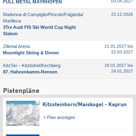
03.04.2027
FULL METAL MAYRHOFEN
Madonna di Campiglio/​Pinzolo/​Folgàrida/​
23.12.2026
Marilleva
3Tre Audi FIS Ski World Cup Night
Slalom
Zillertal Arena
21.01.2027 bis
22.03.2027
Moonlight Skiing & Dinner
KitzSki – Kitzbühel/​Kirchberg
18.01.2027 bis
24.01.2027
87. Hahnenkamm-Rennen
Pistenpläne
Kitzsteinhorn/​Maiskogel - Kaprun
Plan anzeigen