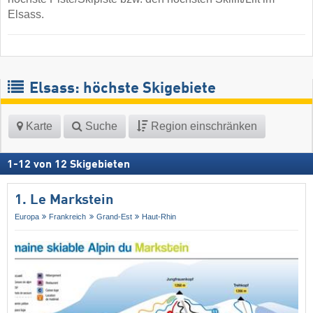
Elsass.
Elsass: höchste Skigebiete
Karte
Suche
Region einschränken
1
-
12
von
12
Skigebieten
1. Le Markstein
Europa
Frankreich
Grand-Est
Haut-Rhin