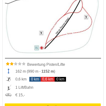
Bewertung Pisten/Lifte
162 m
(
990 m
-
1152 m
)
0,6 km
0 km
0,6 km
0 km
1 Lift/Bahn
€ 15,-