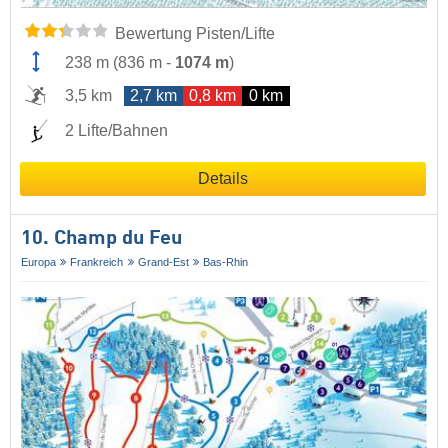
Bewertung Pisten/Lifte
238 m
(
836 m
-
1074 m
)
3,5 km
2,7 km
0,8 km
0 km
2 Lifte/Bahnen
Details
10. Champ du Feu
Europa
Frankreich
Grand-Est
Bas-Rhin