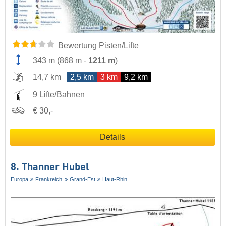
Bewertung Pisten/Lifte
343 m
(
868 m
-
1211 m
)
14,7 km
2,5 km
3 km
9,2 km
9 Lifte/Bahnen
€ 30,-
Details
8. Thanner Hubel
Europa
Frankreich
Grand-Est
Haut-Rhin