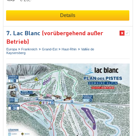
Details
7. Lac Blanc
(vorübergehend außer
Betrieb)
Europa
Frankreich
Grand-Est
Haut-Rhin
Vallée de
Kaysersberg