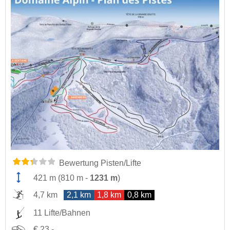
Bewertung Pisten/Lifte
421 m
(
810 m
-
1231 m
)
4,7 km
2,1 km
1,8 km
0,8 km
11 Lifte/Bahnen
€ 23,-