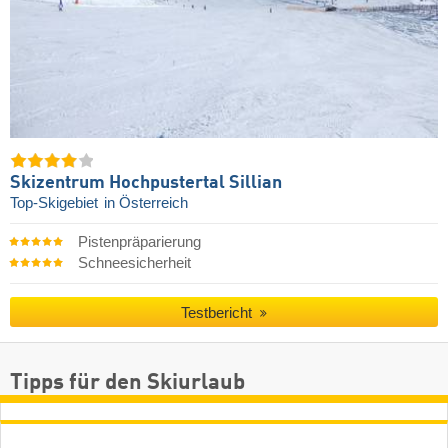
Skizentrum Hochpustertal Sillian
Top-Skigebiet
in Österreich
Pistenpräparierung
Schneesicherheit
Testbericht
Tipps für den Skiurlaub