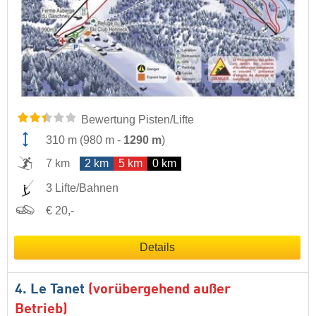
Bewertung Pisten/Lifte
310 m
(
980 m
-
1290 m
)
7 km
2 km
5 km
0 km
3 Lifte/Bahnen
€ 20,-
Details
4. Le Tanet
(vorübergehend außer
Betrieb)