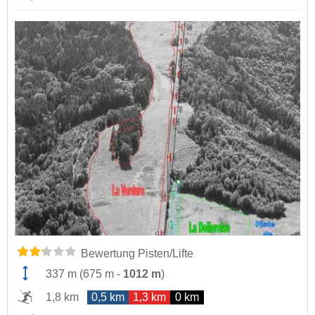
Bewertung Pisten/Lifte
337 m
(
675 m
-
1012 m
)
1,8 km
0,5 km
1,3 km
0 km