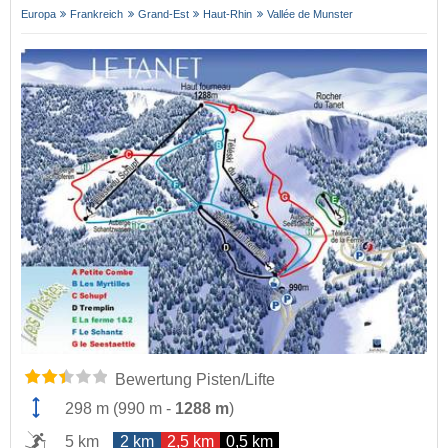
Europa
Frankreich
Grand-Est
Haut-Rhin
Vallée de Munster
Bewertung Pisten/Lifte
298 m
(
990 m
-
1288 m
)
5 km
2 km
2,5 km
0,5 km