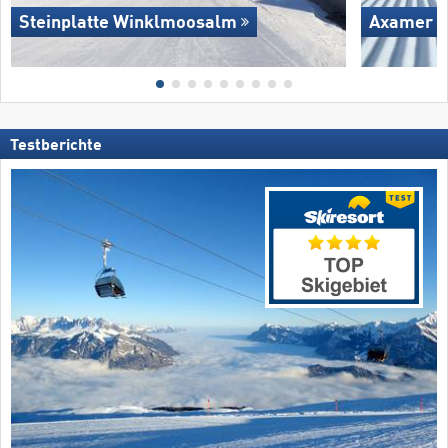
Steinplatte Winklmoosalm
Axamer L
Testberichte