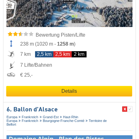
Bewertung Pisten/Lifte
238 m
(
1020 m
-
1258 m
)
7 km
2,5 km
2,5 km
2 km
7 Lifte/Bahnen
€ 25,-
Details
6. Ballon d'Alsace
Europa
Frankreich
Grand-Est
Haut-Rhin
Europa
Frankreich
Bourgogne-Franche-Comté
Territoire de
Belfort