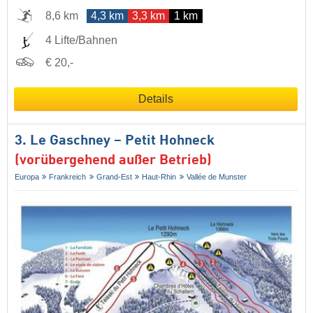
8,6 km
4,3 km
3,3 km
1 km
4 Lifte/Bahnen
€ 20,-
Details
3. Le Gaschney – Petit Hohneck
(vorübergehend außer Betrieb)
Europa
Frankreich
Grand-Est
Haut-Rhin
Vallée de Munster