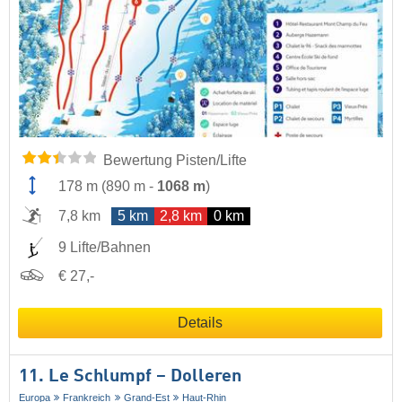
Bewertung Pisten/Lifte
178 m
(
890 m
-
1068 m
)
7,8 km
5 km
2,8 km
0 km
9 Lifte/Bahnen
€ 27,-
Details
11. Le Schlumpf – Dolleren
Europa
Frankreich
Grand-Est
Haut-Rhin