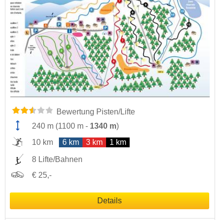
Bewertung Pisten/Lifte
240 m
(
1100 m
-
1340 m
)
10 km
6 km
3 km
1 km
8 Lifte/Bahnen
€ 25,-
Details