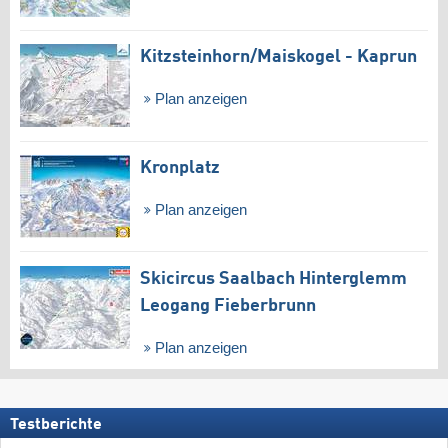
Kitzsteinhorn/​Maiskogel - Kaprun
Plan anzeigen
Kronplatz
Plan anzeigen
Skicircus Saalbach Hinterglemm
Leogang Fieberbrunn
Plan anzeigen
Testberichte