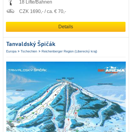
18 Lifte/Bahnen
CZK 1690,- / ca. € 70,-
Details
Tanvaldský Špičák
Europa
Tschechien
Reichenberger Region (Liberecký kraj)