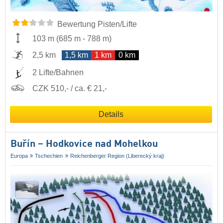
Bewertung Pisten/Lifte
103 m
(
685 m
-
788 m
)
2,5 km
1,5 km
1 km
0 km
2 Lifte/Bahnen
CZK 510,- / ca. € 21,-
Details
Buřín – Hodkovice nad Mohelkou
Europa
Tschechien
Reichenberger Region (Liberecký kraj)