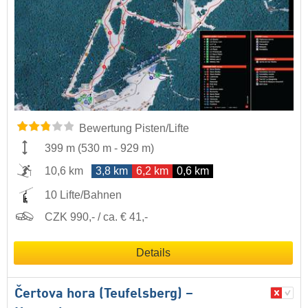
Bewertung Pisten/Lifte
399 m
(
530 m
-
929 m
)
10,6 km
3,8 km
6,2 km
0,6 km
10 Lifte/Bahnen
CZK 990,- / ca. € 41,-
Details
Čertova hora (Teufelsberg) –