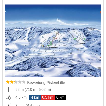
Bewertung Pisten/Lifte
92 m
(
710 m
-
802 m
)
4,5 km
4 km
0,5 km
0 km
7 Lifte/Bahnen