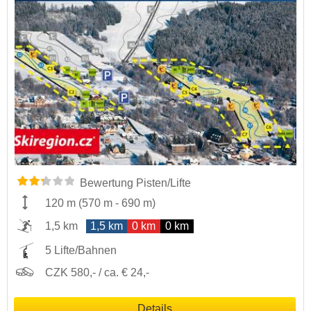
Bewertung Pisten/Lifte
120 m
(
570 m
-
690 m
)
1,5 km
1,5 km
0 km
0 km
5 Lifte/Bahnen
CZK 580,- / ca. € 24,-
Details