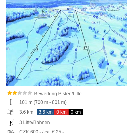
Bewertung Pisten/Lifte
101 m
(
700 m
-
801 m
)
3,6 km
3,6 km
0 km
0 km
3 Lifte/Bahnen
CZK 600,- / ca. € 25,-