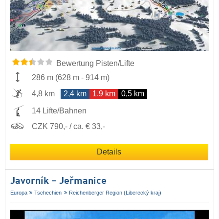
Bewertung Pisten/Lifte
286 m
(
628 m
-
914 m
)
4,8 km
2,4 km
1,9 km
0,5 km
14 Lifte/Bahnen
CZK 790,- / ca. € 33,-
Details
Javorník – Jeřmanice
Europa
Tschechien
Reichenberger Region (Liberecký kraj)