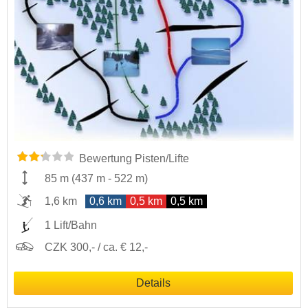
Bewertung Pisten/Lifte
85 m
(
437 m
-
522 m
)
1,6 km
0,6 km
0,5 km
0,5 km
1 Lift/Bahn
CZK 300,- / ca. € 12,-
Details