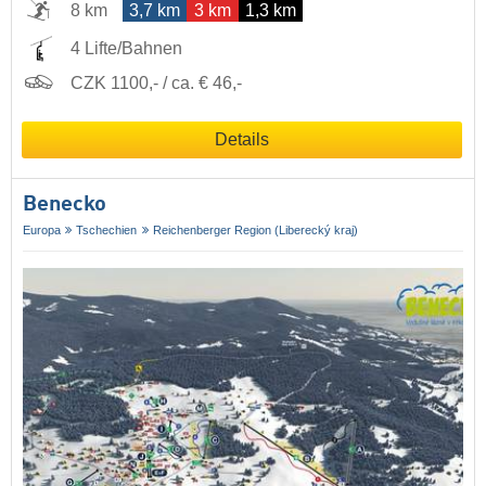
8 km
3,7 km
3 km
1,3 km
4 Lifte/Bahnen
CZK 1100,- / ca. € 46,-
Details
Benecko
Europa
Tschechien
Reichenberger Region (Liberecký kraj)