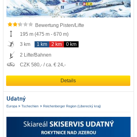
Bewertung Pisten/Lifte
195 m
(
475 m
-
670 m
)
3 km
1 km
2 km
0 km
2 Lifte/Bahnen
CZK 580,- / ca. € 24,-
Details
Udatný
Europa
Tschechien
Reichenberger Region (Liberecký kraj)