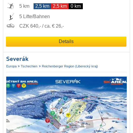
5 km
2,5 km
2,5 km
0 km
5 Lifte/Bahnen
CZK 640,- / ca. € 26,-
Details
Severák
Europa
Tschechien
Reichenberger Region (Liberecký kraj)