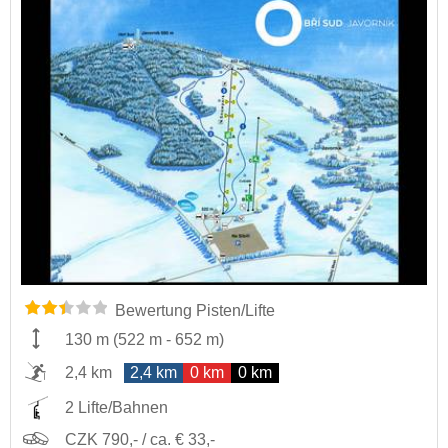
Bewertung Pisten/Lifte
130 m
(
522 m
-
652 m
)
2,4 km
2,4 km
0 km
0 km
2 Lifte/Bahnen
CZK 790,- / ca. € 33,-