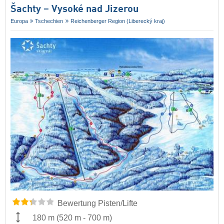
Šachty – Vysoké nad Jizerou
Europa
Tschechien
Reichenberger Region (Liberecký kraj)
Bewertung Pisten/Lifte
180 m
(
520 m
-
700 m
)