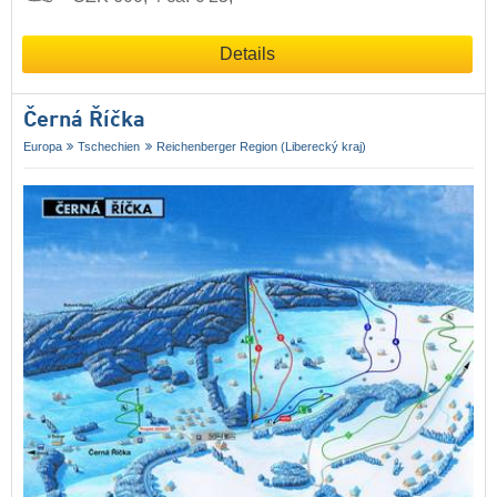
Details
Černá Říčka
Europa
Tschechien
Reichenberger Region (Liberecký kraj)