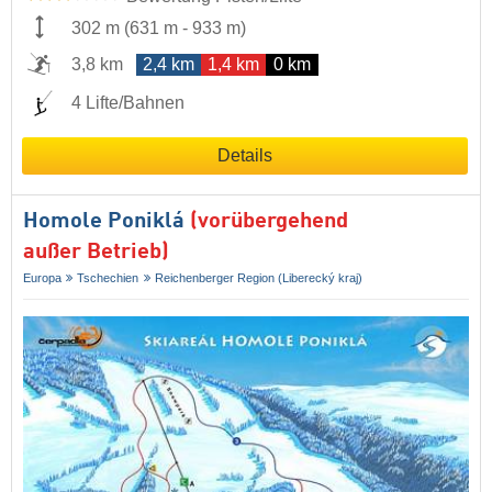
302 m
(
631 m
-
933 m
)
3,8 km
2,4 km
1,4 km
0 km
4 Lifte/Bahnen
Details
Homole Poniklá
(vorübergehend
außer Betrieb)
Europa
Tschechien
Reichenberger Region (Liberecký kraj)