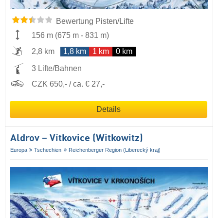
Bewertung Pisten/Lifte
156 m
(
675 m
-
831 m
)
2,8 km
1,8 km
1 km
0 km
3 Lifte/Bahnen
CZK 650,- / ca. € 27,-
Details
Aldrov – Vítkovice (Witkowitz)
Europa
Tschechien
Reichenberger Region (Liberecký kraj)