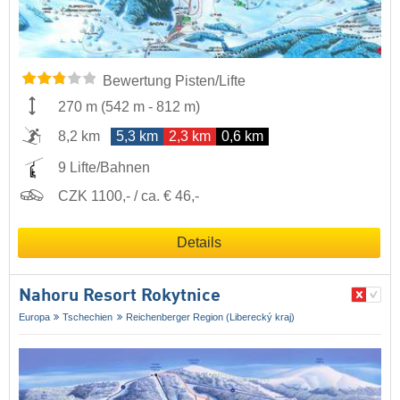
Bewertung Pisten/Lifte
270 m
(
542 m
-
812 m
)
8,2 km
5,3 km
2,3 km
0,6 km
9 Lifte/Bahnen
CZK 1100,- / ca. € 46,-
Details
Nahoru Resort Rokytnice
Europa
Tschechien
Reichenberger Region (Liberecký kraj)