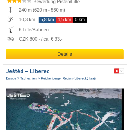
Bewertung Pisten/Lifte
240 m
(
620 m
-
860 m
)
10,3 km
5,8 km
4,5 km
0 km
6 Lifte/Bahnen
CZK 800,- / ca. € 33,-
Details
Ještěd – Liberec
Europa
Tschechien
Reichenberger Region (Liberecký kraj)