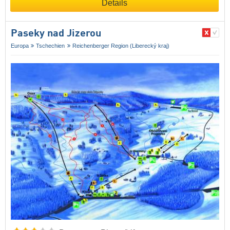
Details
Paseky nad Jizerou
Europa
Tschechien
Reichenberger Region (Liberecký kraj)