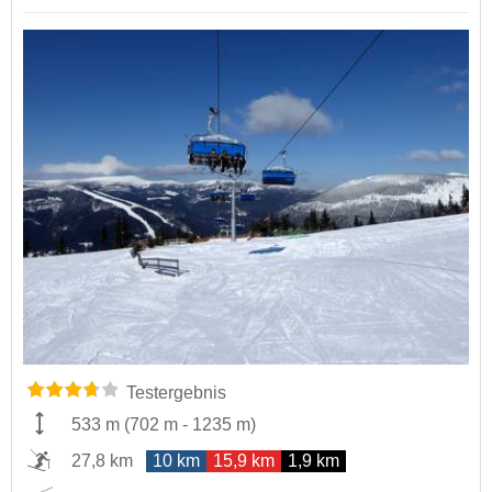
Testergebnis
533 m
(
702 m
-
1235 m
)
27,8 km
10 km
15,9 km
1,9 km