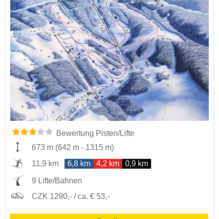
Bewertung Pisten/Lifte
673 m
(
642 m
-
1315 m
)
11,9 km
6,8 km
4,2 km
0,9 km
9 Lifte/Bahnen
CZK 1290,- / ca. € 53,-