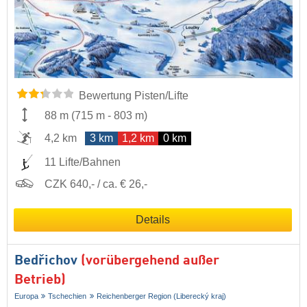
Bewertung Pisten/Lifte
88 m
(
715 m
-
803 m
)
4,2 km
3 km
1,2 km
0 km
11 Lifte/Bahnen
CZK 640,- / ca. € 26,-
Details
Bedřichov
(vorübergehend außer
Betrieb)
Europa
Tschechien
Reichenberger Region (Liberecký kraj)