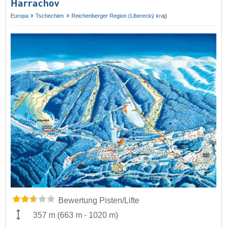
Harrachov
Europa
Tschechien
Reichenberger Region (Liberecký kraj)
Bewertung Pisten/Lifte
357 m
(
663 m
-
1020 m
)