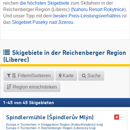
reichen
die höchsten Skigebiete
zum Skifahren in der
Reichenberger Region (Liberec) (
Nahoru Resort Rokytnice
).
Und unser Tipp mit dem
besten Preis-Leistungsverhältnis
ist
das
Skigebiet Paseky nad Jizerou
.
Skigebiete in der Reichenberger Region
(Liberec)
Filtern/Sortieren
Karte
Suche
Region einschränken
1
-
45
von
45
Skigebieten
Spindlermühle (Špindlerův Mlýn)
Europa
Tschechien
Königgrätzer Region (Královéhradecký kraj)
Europa
Tschechien
Reichenberger Region (Liberecký kraj)