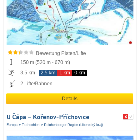
Bewertung Pisten/Lifte
150 m
(
520 m
-
670 m
)
3,5 km
2,5 km
1 km
0 km
2 Lifte/Bahnen
Details
U Čápa – Kořenov-Příchovice
Europa
Tschechien
Reichenberger Region (Liberecký kraj)