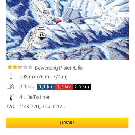
Bewertung Pisten/Lifte
198 m
(
576 m
-
774 m
)
3,3 km
1,1 km
1,7 km
0,5 km
4 Lifte/Bahnen
CZK 770,- / ca. € 32,-
Details