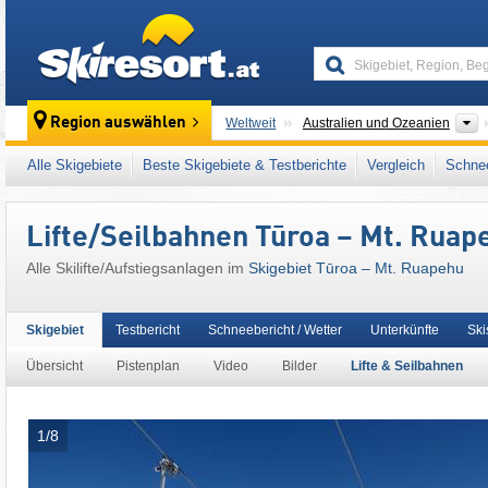
skiresort
K
Region auswählen
Weltweit
Australien und Ozeanien
Dieses Skigebiet liegt auch in:
Tongariro-Na
Alle Skigebiete
Beste Skigebiete & Testberichte
Vergleich
Schnee
Lifte/Seilbahnen Tūroa – Mt. Ruap
Alle Skilifte/Aufstiegsanlagen im
Skigebiet Tūroa – Mt. Ruapehu
Skigebiet
Testbericht
Schneebericht / Wetter
Unterkünfte
Ski
Übersicht
Pistenplan
Video
Bilder
Lifte & Seilbahnen
1/8