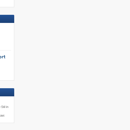
ort
Stil in
iet