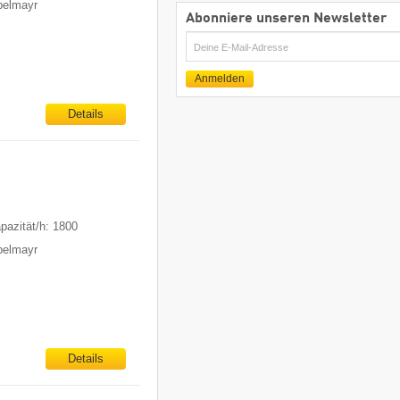
ppelmayr
Abonniere unseren Newsletter
E-
Mail
Anmelden
Details
pazität/h: 1800
ppelmayr
Details