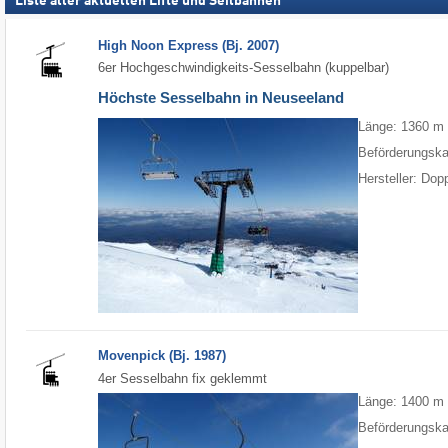
Liste aller aktuellen Lifte und Seilbahnen
High Noon Express (Bj. 2007)
6er Hochgeschwindigkeits-Sesselbahn (kuppelbar)
Höchste Sesselbahn in Neuseeland
Länge: 1360 m
Beförderungska
Hersteller: Do
Movenpick (Bj. 1987)
4er Sesselbahn fix geklemmt
Länge: 1400 m
Beförderungska