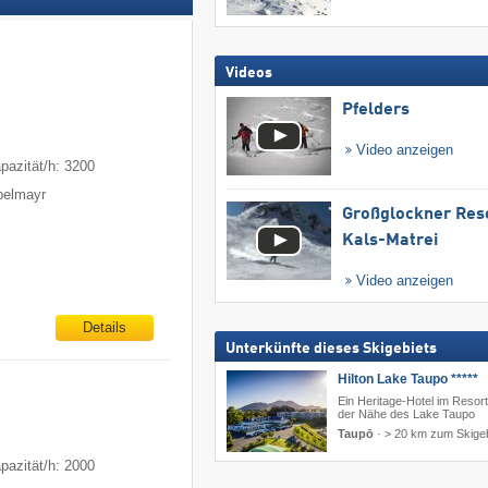
Videos
Pfelders
Video anzeigen
pazität/h: 3200
ppelmayr
Großglockner Res
Kals-Matrei
Video anzeigen
Details
Unterkünfte dieses Skigebiets
Hilton Lake Taupo *****
Ein Heritage-Hotel im Resort-
der Nähe des Lake Taupo
Taupō
·
> 20 km zum Skigeb
pazität/h: 2000