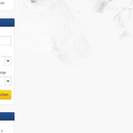
iet
styp
chen
s