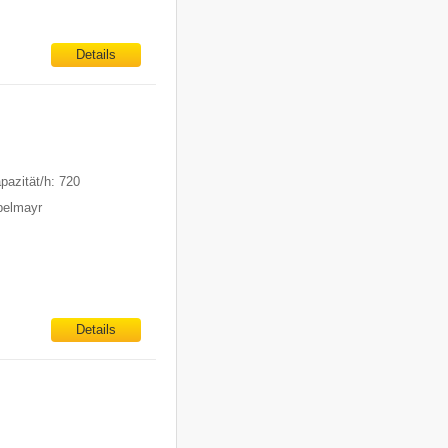
Details
pazität/h: 720
ppelmayr
Details