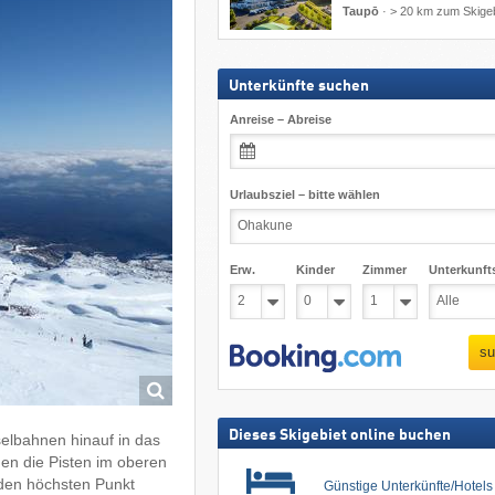
Taupō
·
> 20 km zum Skigeb
Unterkünfte suchen
Anreise – Abreise
Urlaubsziel – bitte wählen
Erw.
Kinder
Zimmer
Unterkunft
su
Dieses Skigebiet online buchen
selbahnen hinauf in das
en die Pisten im oberen
 den höchsten Punkt
Günstige Unterkünfte/Hotel