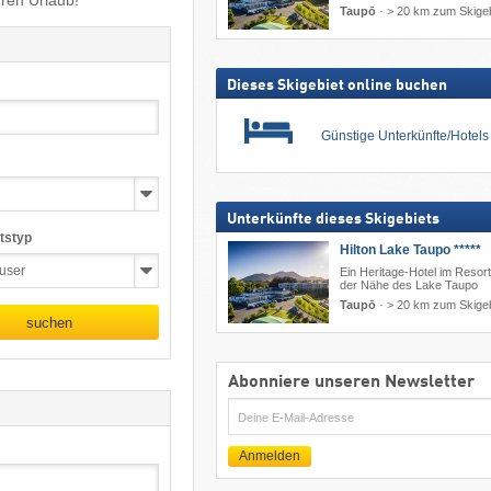
hren Urlaub!
Taupō
·
> 20 km zum Skigeb
Dieses Skigebiet online buchen
Günstige Unterkünfte/Hotel
Unterkünfte dieses Skigebiets
tstyp
Hilton Lake Taupo *****
Ein Heritage-Hotel im Resort-
der Nähe des Lake Taupo
Taupō
·
> 20 km zum Skigeb
suchen
Abonniere unseren Newsletter
E-
Mail
Anmelden