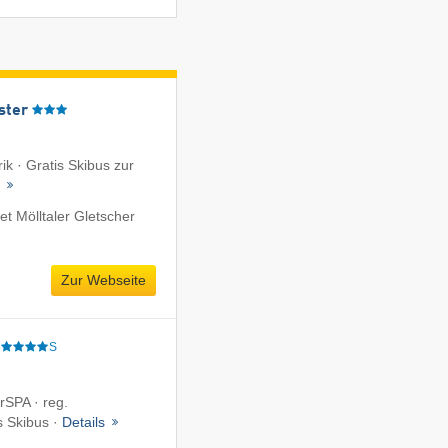
ster
k · Gratis Skibus zur
t
t Mölltaler Gletscher
Zur Webseite
S
rSPA · reg.
s Skibus ·
Details