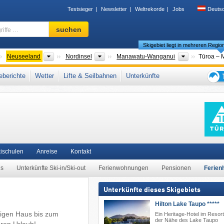
Testsieger
Newsletter
Weltrekorde
Jobs
Deuts
Skigebiet,
suchen
Region,
Skigebiet liegt in mehreren Regio
Begriffe
…
ontinente
Länder
Inseln
Regionen
Neuseeland
Nordinsel
Manawatu-Wanganui
Tūroa – 
tionalpark
berichte
Wetter
Lifte & Seilbahnen
Unterkünfte
Tipps
für
den
Skiur
ischulen
Anreise
Kontakt
ls
Unterkünfte Ski-in/Ski-out
Ferienwohnungen
Pensionen
Ferien
Unterkünfte dieses Skigebiets
Hilton Lake Taupo *****
tigen Haus bis zum
Ein Heritage-Hotel im Resort-
der Nähe des Lake Taupo