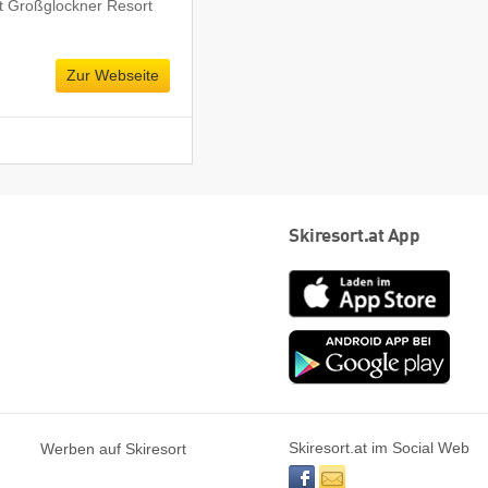
t Großglockner Resort
Zur Webseite
Skiresort.at App
App
Store
Goog
play
Skiresort.at im Social Web
Werben auf Skiresort
facebook
newsletter