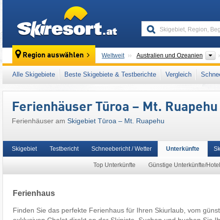
skiresort
K
Region auswählen
Weltweit
Australien und Ozeanien
Dieses Skigebiet liegt auch in:
Tongariro-Na
Alle Skigebiete
Beste Skigebiete & Testberichte
Vergleich
Schnee
Ferienhäuser Tūroa – Mt. Ruapehu
Ferienhäuser am
Skigebiet Tūroa – Mt. Ruapehu
Skigebiet
Testbericht
Schneebericht / Wetter
Unterkünfte
Sk
Top Unterkünfte
Günstige Unterkünfte/Hote
Ferienhaus
Finden Sie das perfekte Ferienhaus für Ihren Skiurlaub, vom güns