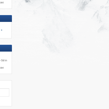
iet
s
Stil in
iet